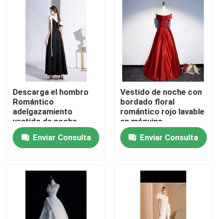
Sobre nosotros
Viaje de la fábrica
Control de calidad
Descarga el hombro
Vestido de noche con
Romántico
bordado floral
adelgazamiento
romántico rojo lavable
Éntrenos en contacto con
vestido de noche
en máquina
negro Para la fiesta de
Enviar Consulta
Enviar Consulta
bodas
Pida una cita
Ropa de moda usada
Ropa Infantil Primaria