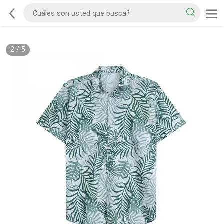
2
/
5