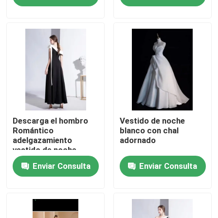
Sobre nosotros
Viaje de la fábrica
Control de calidad
Éntrenos en contacto con
Descarga el hombro
Vestido de noche
Romántico
blanco con chal
adelgazamiento
adornado
vestido de noche
Pida una cita
negro Para la fiesta de
Enviar Consulta
Enviar Consulta
bodas
Ropa de moda usada
Ropa Infantil Primaria