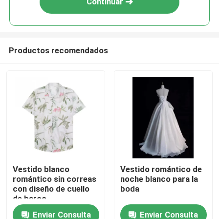
Continuar
Productos recomendados
Hogar
Vestido blanco
Vestido romántico de
romántico sin correas
noche blanco para la
Productos
con diseño de cuello
boda
de barco
Enviar Consulta
Enviar Consulta
Vídeos