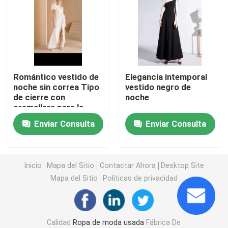
Zapatos de los hombres de la segunda mano
Zapatos de gama alta usados
Romántico vestido de
Elegancia intemporal
noche sin correa Tipo
vestido negro de
2dos bolsos de mano
de cierre con
noche
cremallera para la
cena
Bolsos de lujo de segunda mano
Enviar Consulta
Enviar Consulta
Zapatos usados ​​para niños
Inicio
Mapa del Sitio
Contactar Ahora
Desktop Site
Mapa del Sitio
Políticas de privacidad
Trajes Casuales De Otoño
Camisas para hombre nuevo modelo
Calidad
Ropa de moda usada
Fábrica De