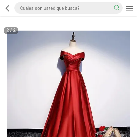
2
/
2