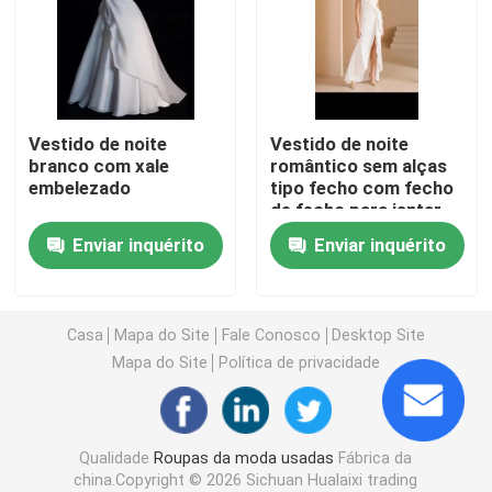
Sapatas dos homens da segunda mão
Sapatos usados ​​de alta qualidade
Vestido de noite
Vestido de noite
branco com xale
romântico sem alças
embelezado
tipo fecho com fecho
òs sacos de mão
de fecho para jantar
Enviar inquérito
Enviar inquérito
Bolsas luxuosas de segunda mão
Sapatos infantis usados
Casa
Mapa do Site
Fale Conosco
Desktop Site
Mapa do Site
Política de privacidade
Roupas casuais de outono
Qualidade
Roupas da moda usadas
Fábrica da
Novo modelo de camisas masculinas
china.Copyright © 2026 Sichuan Hualaixi trading