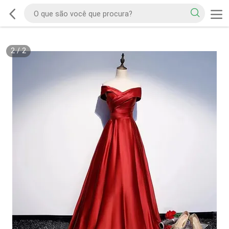
2
/
2