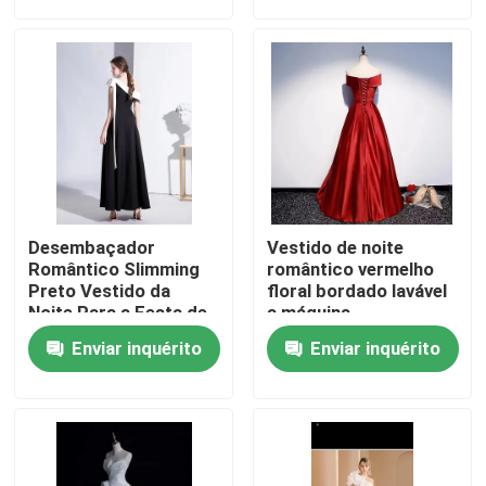
Sobre nós
Excursão da fábrica
Controle da qualidade
Desembaçador
Vestido de noite
Contacte-nos
Romântico Slimming
romântico vermelho
Preto Vestido da
floral bordado lavável
Noite Para a Festa de
a máquina
Casamento
Peça umas citações
Enviar inquérito
Enviar inquérito
Roupas da moda usadas
Roupas Infantis Primárias