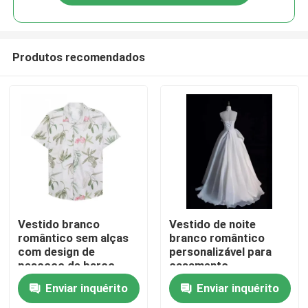
Produtos recomendados
Casa
Vestido branco
Vestido de noite
romântico sem alças
branco romântico
com design de
personalizável para
Produtos
pescoço de barco
casamento
Enviar inquérito
Enviar inquérito
Vídeos