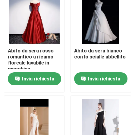
Circa noi
Giro della fabbrica
Abito da sera rosso
Abito da sera bianco
Controllo di qualità
romantico a ricamo
con lo scialle abbellito
floreale lavabile in
macchina
Contattici
Invia richiesta
Invia richiesta
Richieda una citazione
Abbigliamento moda usato
Abbigliamento per bambini primari