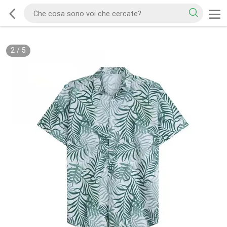
2
/
5