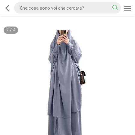
2
/
4