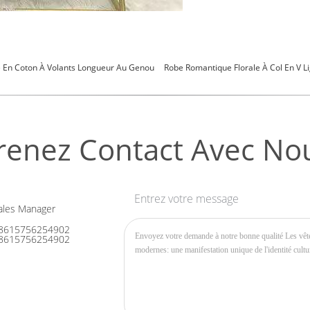
 En Coton À Volants Longueur Au Genou
Robe Romantique Florale À Col En V L
renez Contact Avec No
Entrez votre message
les Manager
8615756254902
8615756254902