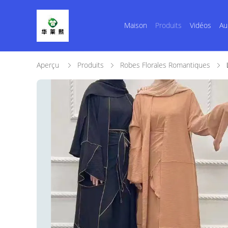
Maison
Produits
Vidéos
Au
Aperçu
Produits
Robes Florales Romantiques