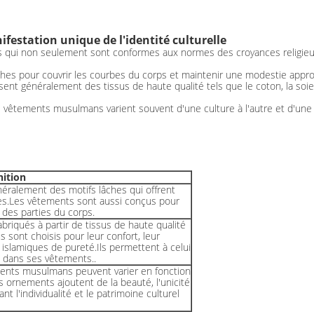
station unique de l'identité culturelle
 qui non seulement sont conformes aux normes des croyances religieus
es pour couvrir les courbes du corps et maintenir une modestie appro
nt généralement des tissus de haute qualité tels que le coton, la soie e
vêtements musulmans varient souvent d'une culture à l'autre et d'une r
nition
ralement des motifs lâches qui offrent
es.Les vêtements sont aussi conçus pour
n des parties du corps.
iqués à partir de tissus de haute qualité
sus sont choisis pour leur confort, leur
s islamiques de pureté.Ils permettent à celui
ise dans ses vêtements..
ments musulmans peuvent varier en fonction
s ornements ajoutent de la beauté, l'unicité
nt l'individualité et le patrimoine culturel