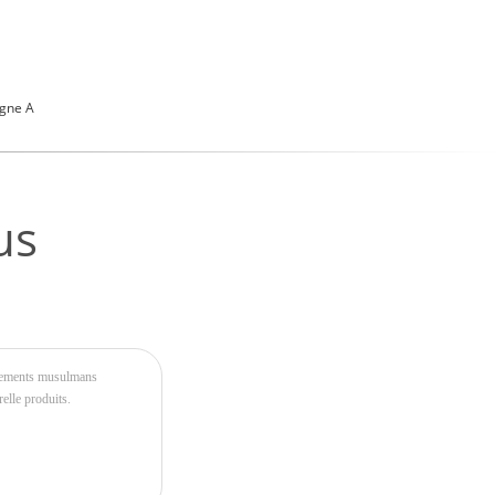
igne A
us