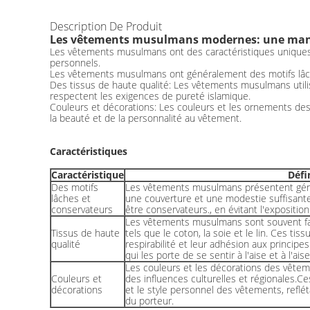
Description De Produit
Les vêtements musulmans modernes: une manife
Les vêtements musulmans ont des caractéristiques uniques
personnels.
Les vêtements musulmans ont généralement des motifs lâch
Des tissus de haute qualité: Les vêtements musulmans utilise
respectent les exigences de pureté islamique.
Couleurs et décorations: Les couleurs et les ornements des 
la beauté et de la personnalité au vêtement.
Caractéristiques
Caractéristique
Défi
Des motifs
Les vêtements musulmans présentent géné
lâches et
une couverture et une modestie suffisant
conservateurs
être conservateurs., en évitant l'expositio
Les vêtements musulmans sont souvent fabr
Tissus de haute
tels que le coton, la soie et le lin. Ces tis
qualité
respirabilité et leur adhésion aux principe
qui les porte de se sentir à l'aise et à l'a
Les couleurs et les décorations des vête
Couleurs et
des influences culturelles et régionales.Ce
décorations
et le style personnel des vêtements, refléta
du porteur.