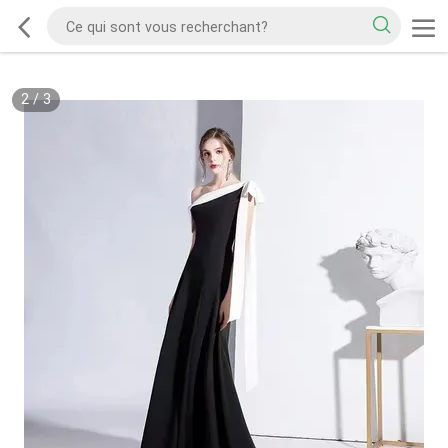
2
/
3