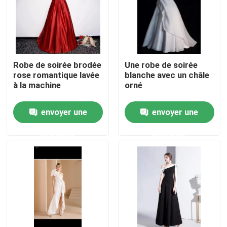
Au sujet de nous
Visite d'usine
Robe de soirée brodée
Une robe de soirée
rose romantique lavée
blanche avec un châle
à la machine
orné
Contrôle de qualité
envoyer une
envoyer une
Contactez-nous
demande
demande
Demandez une citation
Vêtements de mode usagés
Vêtements pour enfants primaires