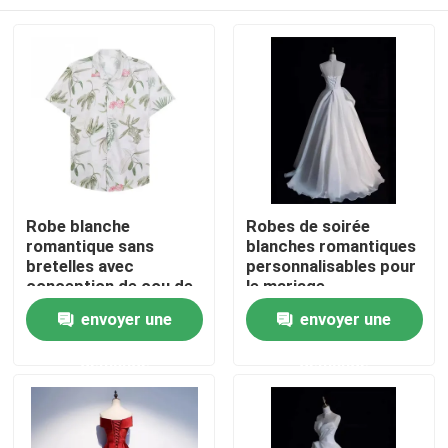
Robe blanche
Robes de soirée
romantique sans
blanches romantiques
bretelles avec
personnalisables pour
conception de cou de
le mariage
bateau
Maison
envoyer une
envoyer une
demande
demande
Produits
Vidéos