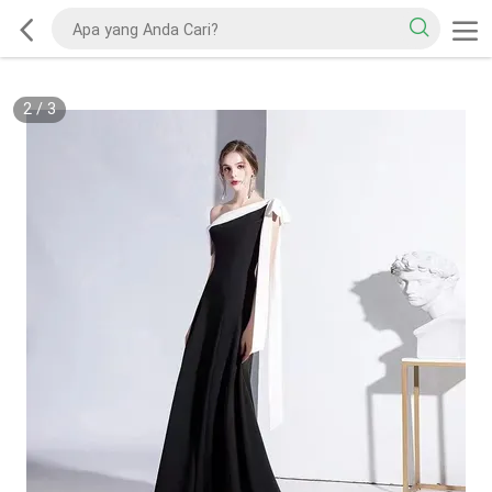
2
/
3