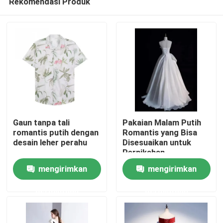
Rekomendasi Produk
Gaun tanpa tali
Pakaian Malam Putih
romantis putih dengan
Romantis yang Bisa
desain leher perahu
Disesuaikan untuk
Pernikahan
Rumah
mengirimkan
mengirimkan
Produk
permintaan
permintaan
Video