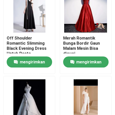
Tentang kami
Tur Pabrik
Off Shoulder
Merah Romantik
Romantic Slimming
Bunga Bordir Gaun
Kontrol kualitas
Black Evening Dress
Malam Mesin Bisa
Untuk Pesta
dicuci
Pernikahan
mengirimkan
mengirimkan
Hubungi kami
permintaan
permintaan
Permintaan Penawaran
Pakaian Fashion Bekas
Pakaian Anak Pratama