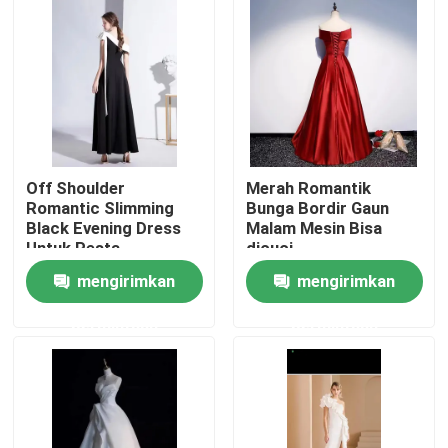
Tentang kami
Tur Pabrik
Kontrol kualitas
Off Shoulder
Merah Romantik
Romantic Slimming
Bunga Bordir Gaun
Black Evening Dress
Malam Mesin Bisa
Hubungi kami
Untuk Pesta
dicuci
Pernikahan
mengirimkan
mengirimkan
Permintaan Penawaran
permintaan
permintaan
Pakaian Fashion Bekas
Pakaian Anak Pratama