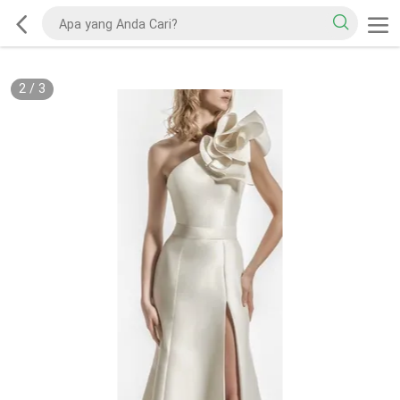
2
/
3