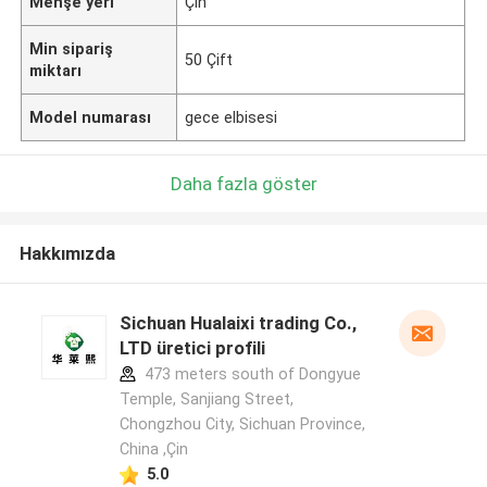
Menşe yeri
Çin
Min sipariş
50 Çift
miktarı
Model numarası
gece elbisesi
Daha fazla göster
Hakkımızda
Sichuan Hualaixi trading Co.,
LTD üretici profili
473 meters south of Dongyue
Temple, Sanjiang Street,
Chongzhou City, Sichuan Province,
China ,Çin
5.0