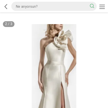
2
/
3