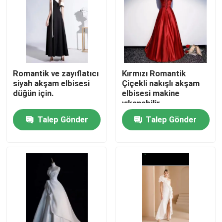
Hakkımızda
Fabrika turu
Romantik ve zayıflatıcı
Kırmızı Romantik
siyah akşam elbisesi
Çiçekli nakışlı akşam
Kalite kontrol
düğün için.
elbisesi makine
yıkanabilir
Talep Gönder
Talep Gönder
Bize Ulaşın
Bir teklif isteği
Kullanılmış Moda Giyim
İlköğretim Çocuk Giyim