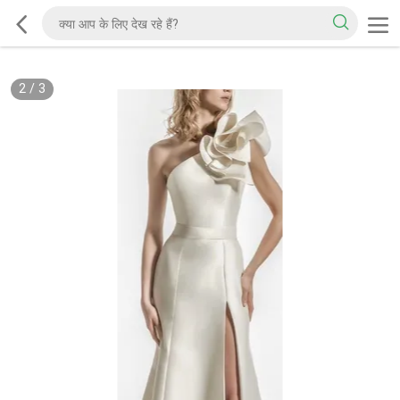
2
/
3