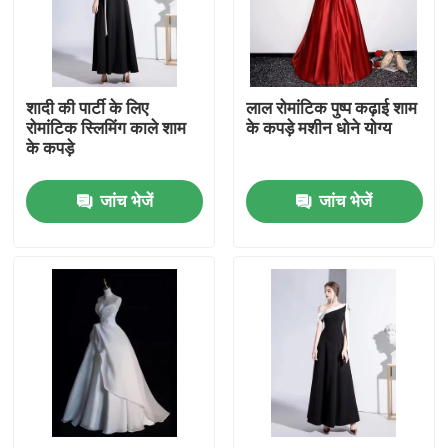
हमारे बारे में
शादी की पार्टी के लिए
लाल रोमांटिक पुष्प कढ़ाई शाम
कारखाना भ्रमण
रोमांटिक स्लिमिंग काले शाम
के कपड़े मशीन धोने योग्य
के कपड़े
गुणवत्ता नियंत्रण
जांच भेजें
जांच भेजें
संपर्क करें
एक उद्धरण का अनुरोध करें
प्रयुक्त फैशन के कपड़े
प्राथमिक बच्चों के कपड़े