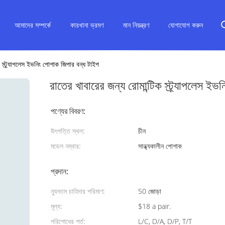
আমাদের সম্পর্কে
কারখানা ভ্রমণ
মান নিয়ন্ত্রণ
যোগাযোগ করুন
ক স্ট্র্যাপলেস ইভনিং পোশাক জিপার বন্ধ টাইপ
রাতের খাবারের জন্য রোমান্টিক স্ট্র্যাপলেস ই
পণ্যের বিবরণ:
উৎপত্তি স্থল:
চীন
মডেল নম্বার:
সান্ধ্যকালীন পোশাক
প্রদান:
ন্যূনতম চাহিদার পরিমাণ:
50 জোড়া
মূল্য:
$18 a pair.
পরিশোধের শর্ত:
L/C, D/A, D/P, T/T