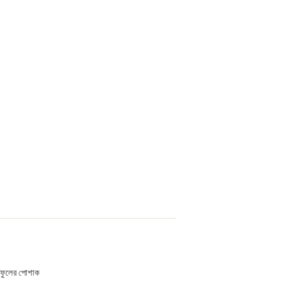
ক ফুলের পোশাক
য