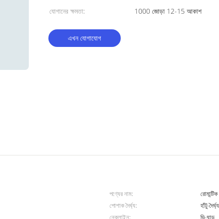
যোগানের ক্ষমতা:
1000 জোড়া 12-15 আকাশ
এখন যোগাযোগ
পণ্যের নাম:
রোমান্টি
পোশাক দৈর্ঘ্য:
হাঁটু-দৈর্ঘ্
নেকলাইন:
ভি-ঘাড়