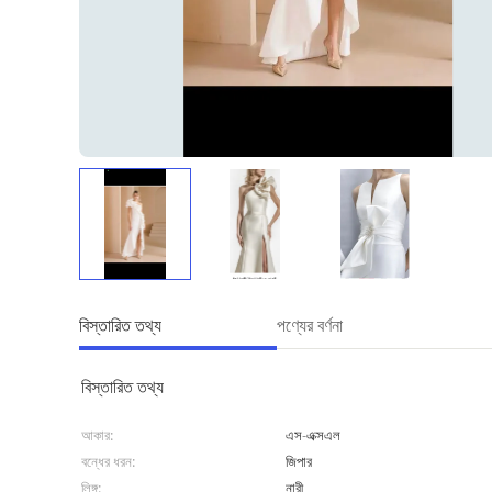
বিস্তারিত তথ্য
পণ্যের বর্ণনা
বিস্তারিত তথ্য
আকার:
এস-এক্সএল
বন্ধের ধরন:
জিপার
লিঙ্গ:
নারী