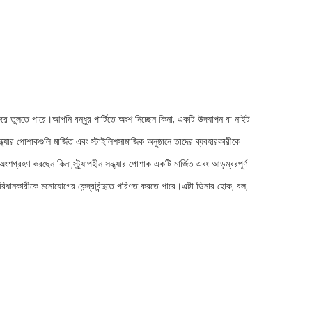
াদা করে তুলতে পারে।আপনি বন্ধুর পার্টিতে অংশ নিচ্ছেন কিনা, একটি উদযাপন বা নাইট
ন্ধ্যার পোশাকগুলি মার্জিত এবং স্টাইলিশসামাজিক অনুষ্ঠানে তাদের ব্যবহারকারীকে
 অংশগ্রহণ করছেন কিনা,স্ট্র্যাপহীন সন্ধ্যার পোশাক একটি মার্জিত এবং আড়ম্বরপূর্ণ
বং পরিধানকারীকে মনোযোগের কেন্দ্রবিন্দুতে পরিণত করতে পারে।এটা ডিনার হোক, বল,