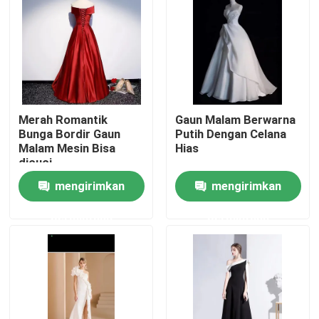
Tentang kami
Tur Pabrik
Merah Romantik
Gaun Malam Berwarna
Kontrol kualitas
Bunga Bordir Gaun
Putih Dengan Celana
Malam Mesin Bisa
Hias
dicuci
Hubungi kami
mengirimkan
mengirimkan
permintaan
permintaan
Permintaan Penawaran
Pakaian Fashion Bekas
Pakaian Anak Pratama