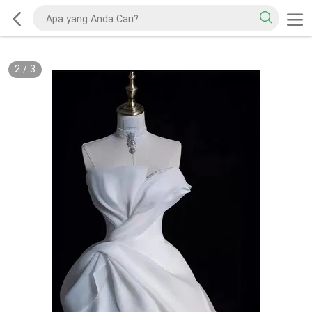
2
/
3