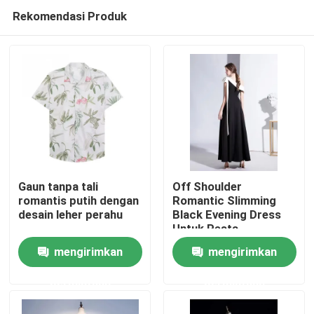
Rekomendasi Produk
Gaun tanpa tali
Off Shoulder
romantis putih dengan
Romantic Slimming
desain leher perahu
Black Evening Dress
Rumah
Untuk Pesta
Pernikahan
mengirimkan
mengirimkan
Produk
permintaan
permintaan
Video