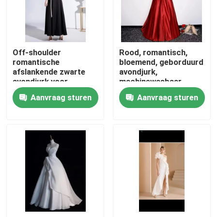
Ongeveer ons
Off-shoulder
Rood, romantisch,
Fabrieksreis
romantische
bloemend, geborduurd
afslankende zwarte
avondjurk,
avondjurk voor
machinewasbaar
Kwaliteitscontrole
trouwfeest
Aanvraag sturen
Aanvraag sturen
Contacteer ons
Verzoek om een Citaat
Gebruikte modekleding
Primaire kinderkleding