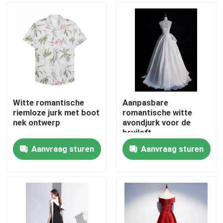
Witte romantische
Aanpasbare
riemloze jurk met boot
romantische witte
nek ontwerp
avondjurk voor de
bruiloft
Aanvraag sturen
Aanvraag sturen
Huis
Producten
Video's