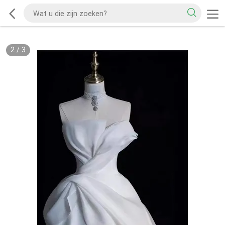
2
/
3