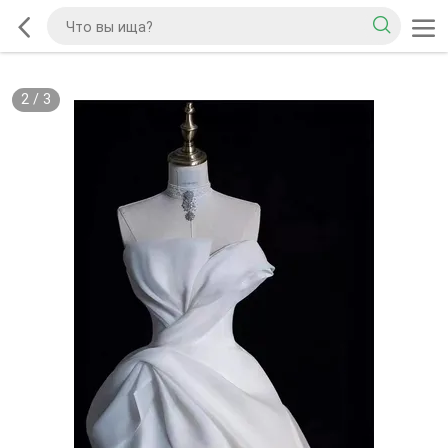
2
/
3