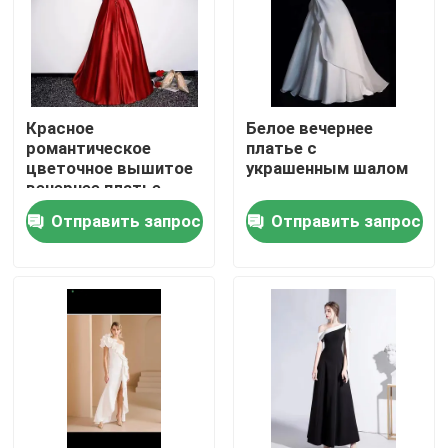
О нас
Путешествие фабрики
Красное
Белое вечернее
романтическое
платье с
цветочное вышитое
украшенным шалом
Проверка качества
вечернее платье
стирается в машине
Отправить запрос
Отправить запрос
Свяжитесь мы
Спросите цитату
Подержанная модная одежда
Первичная детская одежда