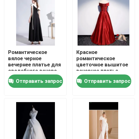
О нас
Путешествие фабрики
Романтическое
Красное
Проверка качества
вялое черное
романтическое
вечернее платье для
цветочное вышитое
свадебного вечера
вечернее платье
Свяжитесь мы
стирается в машине
Отправить запрос
Отправить запрос
Спросите цитату
Подержанная модная одежда
Первичная детская одежда