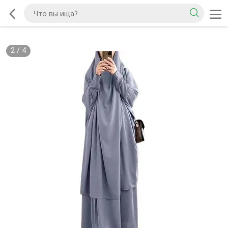
2
/
4