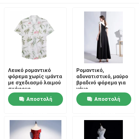
Λευκό ρομαντικό
Ρομαντικό,
φόρεμα χωρίς ιμάντα
αδυνατιστικό, μαύρο
με σχεδιασμό λαιμού
βραδινό φόρεμα για
σκάφους
γάμο.
Σπίτι
Αποστολή
Αποστολή
ερώτησης
ερώτησης
Προϊόντα
Βίντεο