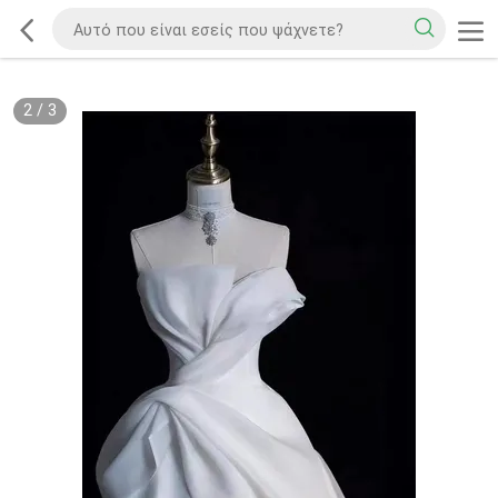
2
/
3