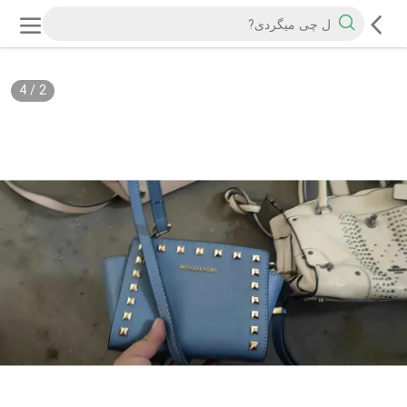
4
/
2