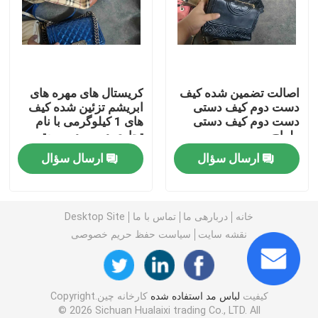
کفش مردانه دست دوم
کفش های بالا دست استفاده شده
اصالت تضمین شده کیف
کریستال های مهره های
دست دوم کیف دستی
ابریشم تزئین شده کیف
دست دوم کیف دستی
های 1 کیلوگرمی با نام
کیف دستی دوم
طراح
تجاری دست دوم معتبر
ارسال سؤال
ارسال سؤال
کیف های لاکچری دست دوم
کفش بچه گانه دست دوم
خانه
دربارهی ما
تماس با ما
Desktop Site
نقشه سایت
سیاست حفظ حریم خصوصی
لباس های گاه به گاه پاییزی
کیفیت
لباس مد استفاده شده
کارخانه چین.Copyright
مدل پیراهن مردانه جدید
© 2026 Sichuan Hualaixi trading Co., LTD. All