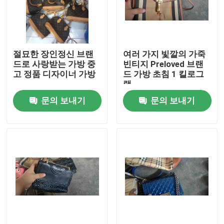
우리에 대하여
절묘한 장인정신 브랜
여러 가지 빛깔의 가죽
공장 여행
드로 사랑받는 가방 중
빈티지 Preloved 브랜
고 정품 디자이너 가방
드 가방 초침 1 킬로그
램
품질 관리
문의 보내기
문의 보내기
연락주세요
인용문을 요구하세요
사용 된 패션 의류
초등 아동복