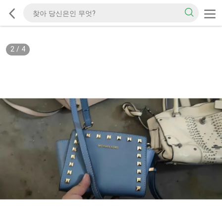
2
/
4