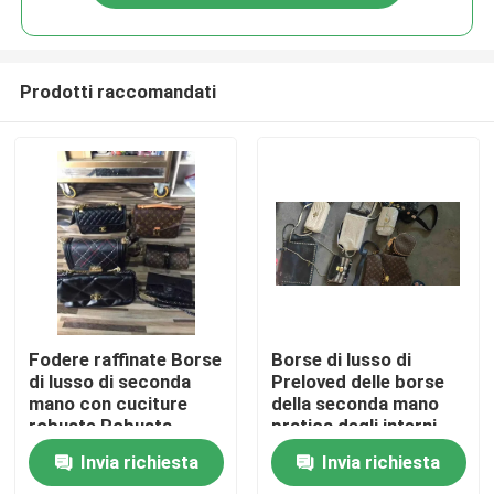
Prodotti raccomandati
Casa
Fodere raffinate Borse
Borse di lusso di
di lusso di seconda
Preloved delle borse
mano con cuciture
della seconda mano
Prodotti
robuste Robusta
pratica degli interni
ferramenta in metallo
con le tasche
Invia richiesta
Invia richiesta
Zippered
Video