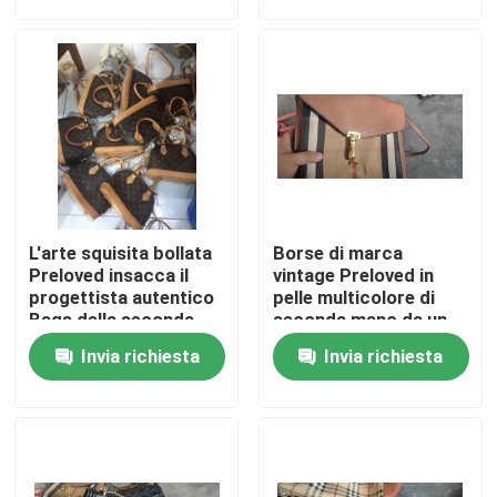
Circa noi
Giro della fabbrica
Controllo di qualità
L'arte squisita bollata
Borse di marca
Contattici
Preloved insacca il
vintage Preloved in
progettista autentico
pelle multicolore di
Bags della seconda
seconda mano da un
mano
chilogrammo
Richieda una citazione
Invia richiesta
Invia richiesta
Abbigliamento moda usato
Abbigliamento per bambini primari