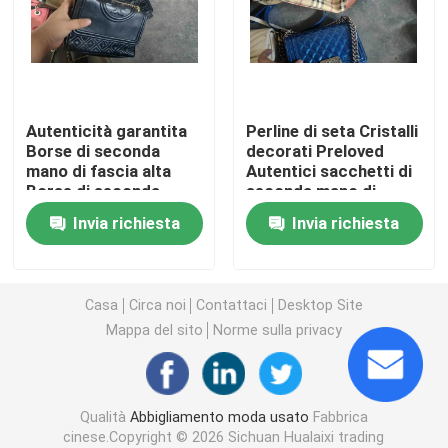
Scarpe degli uomini della seconda mano
Scarpe usate di fascia alta
Autenticità garantita
Perline di seta Cristalli
Borse di seconda
decorati Preloved
mano di fascia alta
Autentici sacchetti di
seconde borse di mano
Borse di seconda
seconda mano di
mano firmate Cartella
marca da 1 kg
Invia richiesta
Invia richiesta
Borse di lusso di seconda mano
Scarpe da bambino usate
Casa
Circa noi
Contattaci
Desktop Site
Mappa del sito
Norme sulla privacy
Abiti casual autunnali
Qualità
Abbigliamento moda usato
Fabbrica
Camicie da uomo nuovo modello
cinese.Copyright © 2026 Sichuan Hualaixi trading