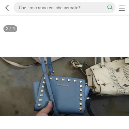
2
/
4