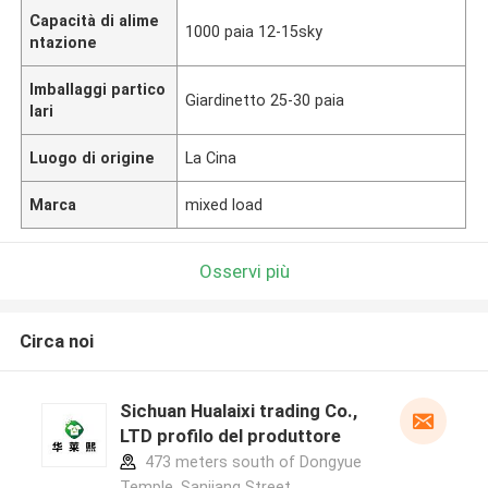
Capacità di alime
1000 paia 12-15sky
ntazione
Imballaggi partico
Giardinetto 25-30 paia
lari
Luogo di origine
La Cina
Marca
mixed load
Osservi più
Circa noi
Sichuan Hualaixi trading Co.,
LTD profilo del produttore
473 meters south of Dongyue
Temple, Sanjiang Street,