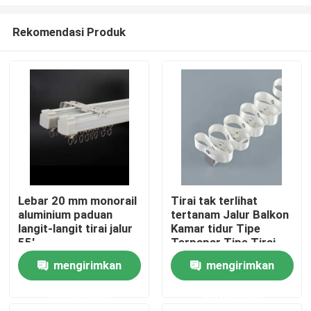
Rekomendasi Produk
Lebar 20 mm monorail
Tirai tak terlihat
aluminium paduan
tertanam Jalur Balkon
Rumah
langit-langit tirai jalur
Kamar tidur Tipe
55'
Terpapar Tipe Tirai
Ular
Produk
mengirimkan
mengirimkan
permintaan
permintaan
Video