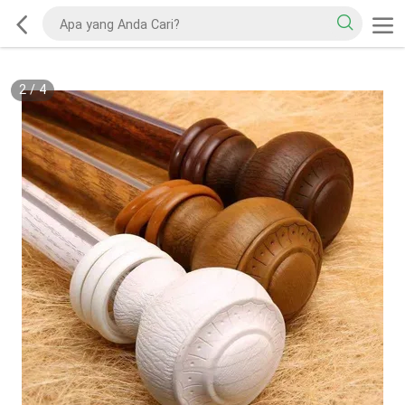
2
/
4