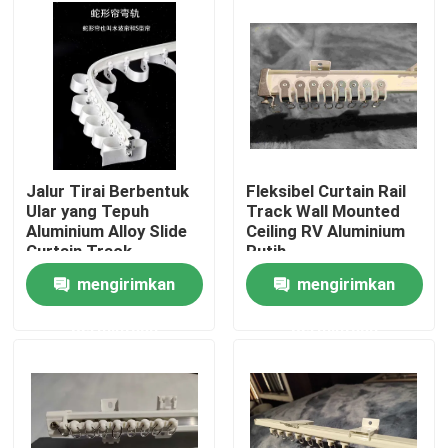
Tentang kami
Tur Pabrik
Kontrol kualitas
Jalur Tirai Berbentuk
Fleksibel Curtain Rail
Ular yang Tepuh
Track Wall Mounted
Aluminium Alloy Slide
Ceiling RV Aluminium
Hubungi kami
Curtain Track
Putih
mengirimkan
mengirimkan
Permintaan Penawaran
permintaan
permintaan
Pakaian Fashion Bekas
Pakaian Anak Pratama