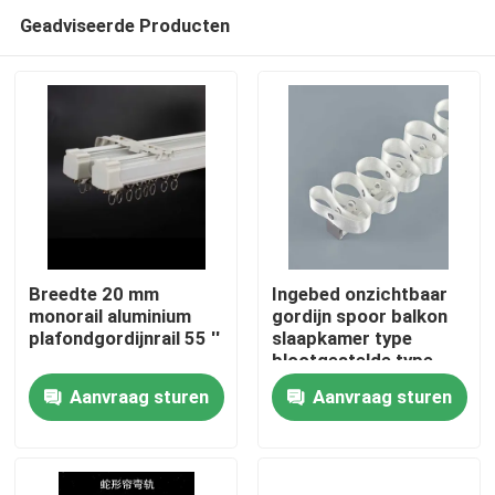
Geadviseerde Producten
Breedte 20 mm
Ingebed onzichtbaar
monorail aluminium
gordijn spoor balkon
plafondgordijnrail 55 ''
slaapkamer type
Huis
blootgestelde type
slang gordijn
Aanvraag sturen
Aanvraag sturen
Producten
Video's