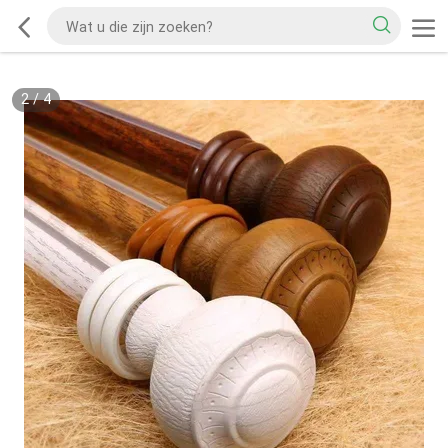
2
/
4