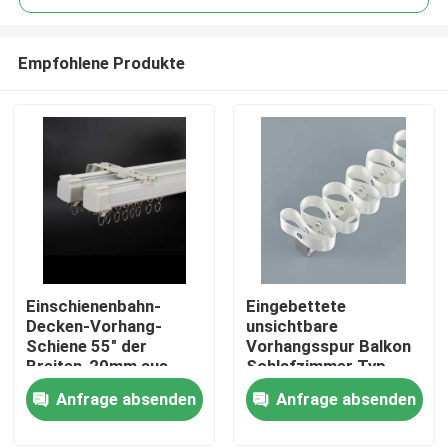
Empfohlene Produkte
Einschienenbahn-
Eingebettete
Haus
Decken-Vorhang-
unsichtbare
Schiene 55" der
Vorhangsspur Balkon
Breiten-20mm aus
Schlafzimmer Typ
Produkte
Aluminiumlegierung
exponiert Typ
Anfrage absenden
Anfrage absenden
Schlange Vorhang
Videos