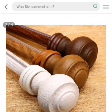
2
/
4