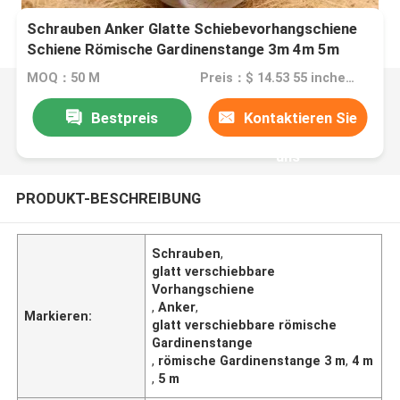
Schrauben Anker Glatte Schiebevorhangschiene
Schiene Römische Gardinenstange 3m 4m 5m
MOQ：50 M
Preis：$ 14.53 55 inches.
Bestpreis
Kontaktieren Sie
uns
PRODUKT-BESCHREIBUNG
Schrauben
,
glatt verschiebbare
Vorhangschiene
,
Anker
,
Markieren:
glatt verschiebbare römische
Gardinenstange
,
römische Gardinenstange 3 m
,
4 m
,
5 m