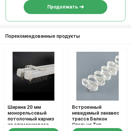
Продолжать
Порекомендованные продукты
Дом
Ширина 20 мм
Встроенный
Продукты
монорельсовый
невидимый занавес
потолочный карниз
трасса Балкон
из алюминиевого
Спальня Тип
Видео
сплава 55 дюймов
открытый Тип