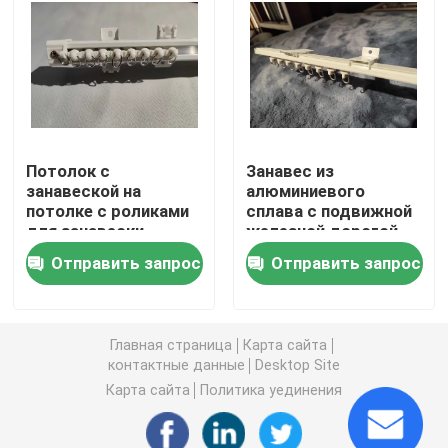
Подержанные ботинки людей
Подержанная обувь высокого класса
Потолок с
Занавес из
2-ые сумки руки
занавеской на
алюминиевого
потолке с роликами
сплава с подвижной
для занавески,
железной дорогой
Подержанные роскошные сумки
боковой скобкой
прямой железной
Отправить запрос
Отправить запрос
дорогой, верхний
код, боковой код,
Подержанная детская обувь
набор соединителей
Главная страница
Карта сайта
контактные данные
Desktop Site
Случайные обмундирования осени
Карта сайта
Политика уединения
Мужские рубашки новой модели