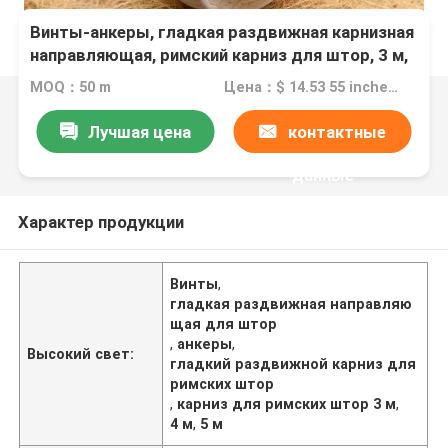
Винты-анкеры, гладкая раздвижная карнизная
направляющая, римский карниз для штор, 3 м,
4 м, 5 м
MOQ：50 m
Цена：$ 14.53 55 inches.
Лучшая цена
контактные
данные
Характер продукции
Винты
,
гладкая раздвижная направляю
щая для штор
,
анкеры
,
Высокий свет:
гладкий раздвижной карниз для
римских штор
,
карниз для римских штор 3 м
,
4 м
,
5 м