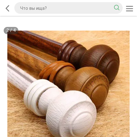
2
/
4