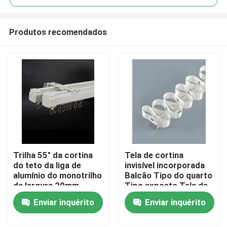
Produtos recomendados
Trilha 55" da cortina
Tela de cortina
Casa
do teto da liga de
invisível incorporada
alumínio do monotrilho
Balcão Tipo do quarto
da largura 20mm
Tipo exposto Tela de
Produtos
serpente
Enviar inquérito
Enviar inquérito
Vídeos