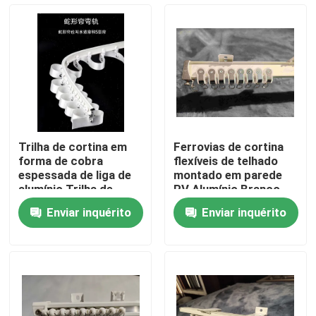
Sobre nós
Excursão da fábrica
Controle da qualidade
Trilha de cortina em
Ferrovias de cortina
forma de cobra
flexíveis de telhado
Contacte-nos
espessada de liga de
montado em parede
alumínio Trilha de
RV Alumínio Branco
cortina deslizante
Enviar inquérito
Enviar inquérito
Peça umas citações
Roupas da moda usadas
Roupas Infantis Primárias