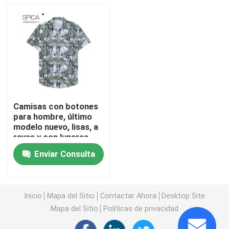
Sobre nosotros
Viaje de la fábrica
Control de calidad
Camisas con botones
para hombre, último
Éntrenos en contacto con
modelo nuevo, lisas, a
rayas y con lunares
Enviar Consulta
Pida una cita
Ropa de moda usada
Inicio
Mapa del Sitio
Contactar Ahora
Desktop Site
Mapa del Sitio
Políticas de privacidad
Ropa Infantil Primaria