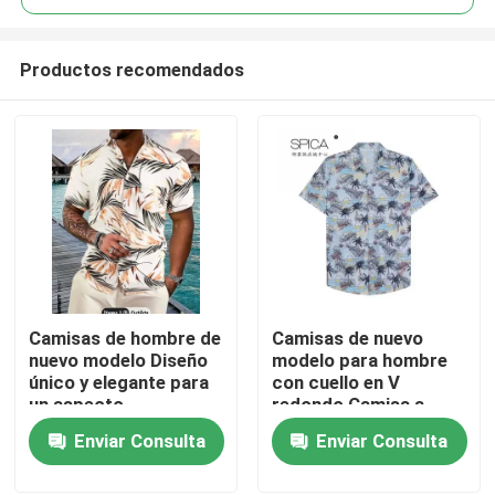
Productos recomendados
Camisas de hombre de
Camisas de nuevo
Hogar
nuevo modelo Diseño
modelo para hombre
único y elegante para
con cuello en V
un aspecto
redondo Camisa a
Productos
sofisticado
cuadros M L XL XXL
Enviar Consulta
Enviar Consulta
Vídeos