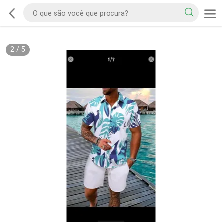
2
/
5