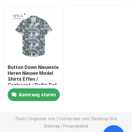
Ongeveer ons
Fabrieksreis
Kwaliteitscontrole
Button Down Nieuwste
Contacteer ons
Heren Nieuwe Model
Shirts Effen /
Gestreept / Polka Dot
Verzoek om een Citaat
Aanvraag sturen
Gebruikte modekleding
Thuis
Ongeveer ons
Contacteer ons
Desktop Site
Sitemap
Privacybeleid
Primaire kinderkleding