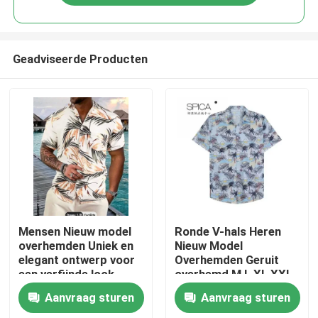
Geadviseerde Producten
Huis
Mensen Nieuw model
Ronde V-hals Heren
overhemden Uniek en
Nieuw Model
elegant ontwerp voor
Overhemden Geruit
Producten
een verfijnde look
overhemd M L XL XXL
Aanvraag sturen
Aanvraag sturen
Video's