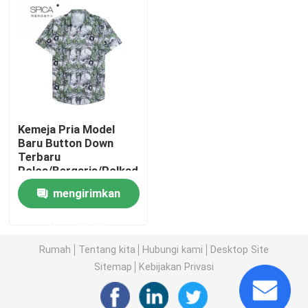
Tentang kami
Tur Pabrik
Kontrol kualitas
Kemeja Pria Model
Baru Button Down
Terbaru
Hubungi kami
Polos/Bergaris/Polkadot
mengirimkan
Permintaan Penawaran
permintaan
Rumah
Tentang kita
Hubungi kami
Desktop Site
Pakaian Fashion Bekas
Sitemap
Kebijakan Privasi
Pakaian Anak Pratama