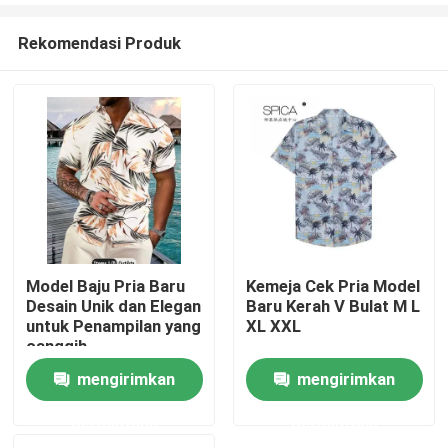
Rekomendasi Produk
Model Baju Pria Baru
Kemeja Cek Pria Model
Desain Unik dan Elegan
Baru Kerah V Bulat M L
Rumah
untuk Penampilan yang
XL XXL
canggih
mengirimkan
mengirimkan
Produk
permintaan
permintaan
Video