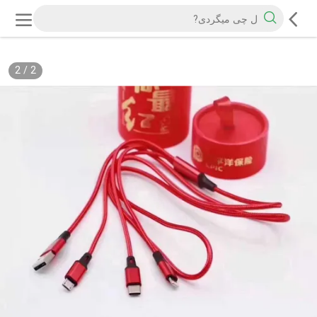
2
/
2