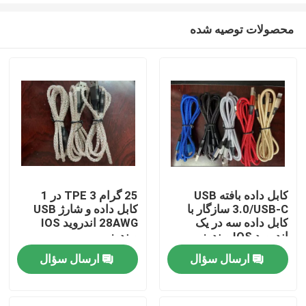
محصولات توصیه شده
کابل داده بافته USB
25 گرام TPE 3 در 1
3.0/USB-C سازگار با
کابل داده و شارژ USB
صفحه اصلی
کابل داده سه در یک
28AWG اندروید IOS
اندروید IOS ویندوز
ویندوز
ارسال سؤال
ارسال سؤال
محصولات
فیلم های