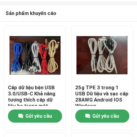
Sản phẩm khuyến cáo
Cáp dữ liệu bện USB
25g TPE 3 trong 1
3.0/USB-C Khả năng
USB Dữ liệu và sạc cáp
Trang chủ
tương thích cáp dữ
28AWG Android IOS
liệu ba trong một
Windows
Android iOS Windows
Gửi yêu cầu
Gửi yêu cầu
Các sản phẩm
Video