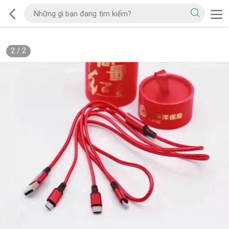
2
/
2