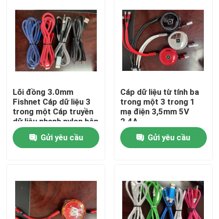
Về chúng tôi
Tham quan nhà máy
Kiểm soát chất lượng
Lõi đồng 3.0mm
Cáp dữ liệu từ tính ba
Fishnet Cáp dữ liệu 3
trong một 3 trong 1
trong một Cáp truyền
mạ điện 3,5mm 5V
Liên hệ chúng tôi
dữ liệu nhanh nylon bện
2.4A
Gửi yêu cầu
Gửi yêu cầu
Yêu cầu báo giá
Quần áo thời trang cũ
Quần áo trẻ em tiểu học