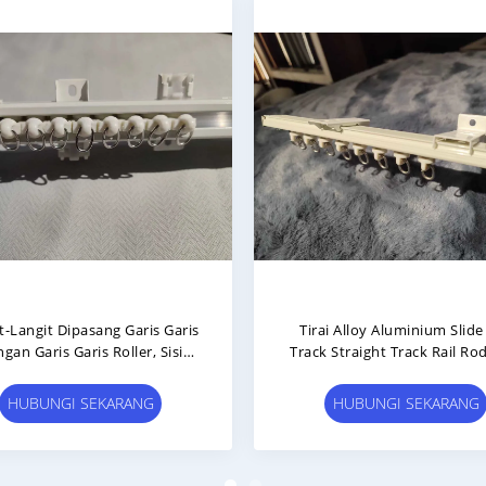
nium Alloy Slide Rail Curtain
Aluminium Alloy Waterw
ck Lurus Tepak Diam Double
Curtain Rail Track Tepat Si
Track Single Track
Bentuk S
HUBUNGI SEKARANG
HUBUNGI SEKARANG