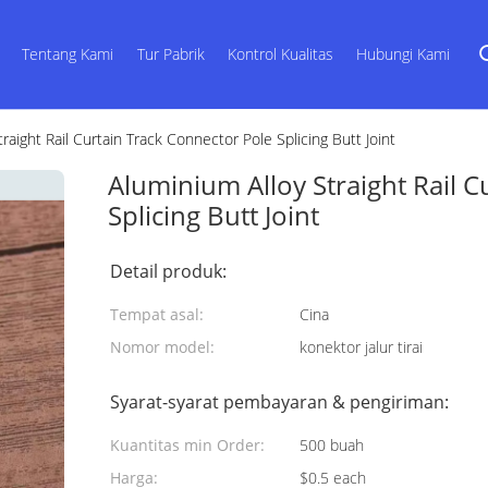
Tentang Kami
Tur Pabrik
Kontrol Kualitas
Hubungi Kami
raight Rail Curtain Track Connector Pole Splicing Butt Joint
Aluminium Alloy Straight Rail C
Splicing Butt Joint
Detail produk:
Tempat asal:
Cina
Nomor model:
konektor jalur tirai
Syarat-syarat pembayaran & pengiriman:
Kuantitas min Order:
500 buah
Harga:
$0.5 each