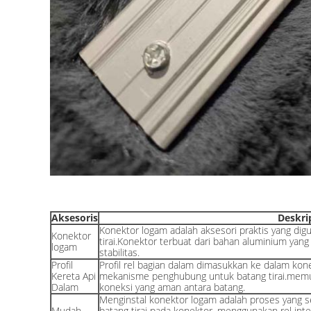
Aksesoris
Deskri
Konektor logam adalah aksesori praktis yang d
Konektor
tirai.Konektor terbuat dari bahan aluminium yan
logam
stabilitas.
Profil
Profil rel bagian dalam dimasukkan ke dalam kon
Kereta Api
mekanisme penghubung untuk batang tirai.mem
Dalam
koneksi yang aman antara batang.
Menginstal konektor logam adalah proses yang s
Mudah
batang tirai pada konektor, menggunakan rel int