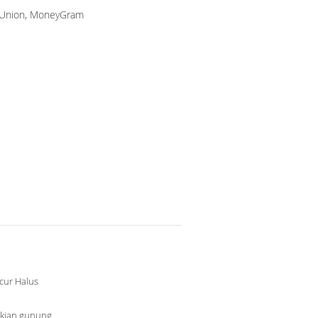
n Union, MoneyGram
cur Halus
kian gunung