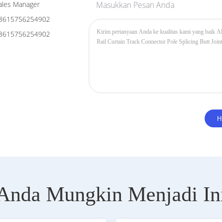
les Manager
Masukkan Pesan Anda
8615756254902
8615756254902
Anda Mungkin Menjadi In