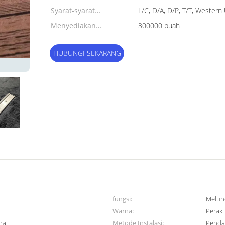
Syarat-syarat
L/C, D/A, D/P, T/T, Wester
pembayaran:
Menyediakan
300000 buah
kemampuan:
HUBUNGI SEKARANG
fungsi:
Melun
Warna:
Perak
rat
Metode Instalasi:
Penda