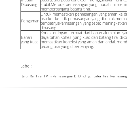
Dipasang
stabil.Metode pemasangan yang mudah ini mema
memperpanjang batang tirai.
Untuk memastikan pemasangan yang aman ke din
bracket ke titik pemasangan yang ditunjuk.mema
Pengaman
tempatnyaPemasangan yang tepat meningkatkan 
dipasang.
Konektor logam terbuat dari bahan aluminium y
Bahan
daya tahan.Kohesi yang kuat dari batang tirai d
yang Kuat
memastikan koneksi yang aman dan andal, membe
batang tirai yang diperpanjang.
Label:
Jalur Rel Tirai 1Mm Pemasangan Di Dinding
Jalur Tirai Pemasan