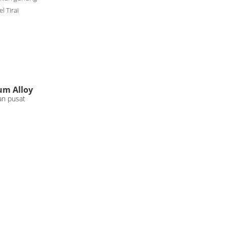
el Tirai
ium Alloy
an pusat