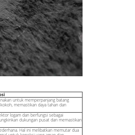
psi
igunakan untuk memperpanjang batang
g kokoh, memastikan daya tahan dan
ektor logam dan berfungsi sebagai
ungkinkan dukungan pusat dan memastikan
ederhana. Hal ini melibatkan memutar dua
ernal untuk koneksi yang aman dan