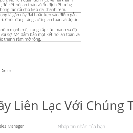
g để kết nối an toàn và ổn định.Phương
hông rắc rối cho kéo dài thanh rèm.
rọng là gắn dây đai hoặc kẹp vào điểm gắn
rí. Chốt đúng tăng cường an toàn và độ tin
ệu nhôm mạnh mẽ, cung cấp sức mạnh và độ
với sợi M4 đảm bảo một kết nối an toàn và
các thanh rèm mở rộng.
5mm
ãy Liên Lạc Với Chúng T
les Manager
Nhập tin nhắn của bạn