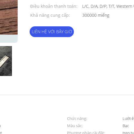
Điều khoản thanh toán:
L/C, D/A, D/P, T/T, Western
Khả năng cung cấp:
300000 miếng
LIÊN HỆ VỚI BÂY GIỜ
Chức năng:
Lướt ê
n
Màu sắc:
Bạc
ét
Phương pháp cài đặt:
treo t