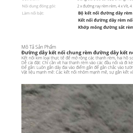
Nội dung đóng gói:
2 x đường ray rèm rèm, 4 x Vít, 
Bộ kết nối đường dây rè
Làm nổi bật:
Kết nối đường dây rèm nối
Khớp mông đường sắt rè
Mô Tả Sản Phẩm
Đường dây kết nối chung rèm đường dây kết nố
Kết nối kim loại thực tế để mở rộng các thanh rèm, hai hồ s
Dễ cài đặt: Chỉ cần vít hai thanh rèm vào các đầu nối và đi 
Để gắn: Luôn gắn dây đai vào điểm gắn để gắn chắc vào tườ
Vật liệu mạnh mẽ: Các kết nối nhôm mạnh mẽ, sự gắn kết v