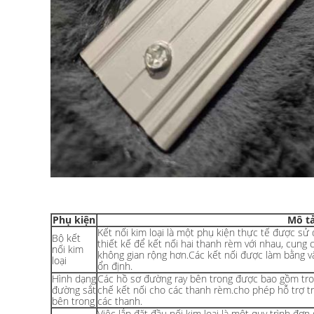
Phụ kiện
Mô t
Kết nối kim loại là một phụ kiện thực tế được s
Bộ kết
thiết kế để kết nối hai thanh rèm với nhau, cung 
nối kim
không gian rộng hơn.Các kết nối được làm bằng 
loại
ổn định.
Hình dạng
Các hồ sơ đường ray bên trong được bao gồm trong
đường sắt
chế kết nối cho các thanh rèm.cho phép hỗ trợ t
bên trong
các thanh.
Việc lắp đặt đầu nối kim loại là một quy trình đơn 