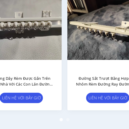
minium Hợp Kim Đường Sắt
Đồng Nhôm Waterwave 
ượt Rèm Đường Ray Thẳng
Đường Sắt Rèm Đậm Silent H
g Im Đường Hai Đường Ray
Đơn Đường Ray
LIÊN HỆ VỚI BÂY GIỜ
LIÊN HỆ VỚI BÂY GIỜ