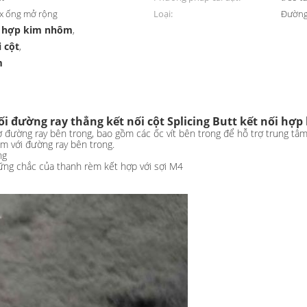
4 x ống mở rộng
Loại:
Đường
m hợp kim nhôm
,
 cột
,
m
i đường ray thẳng kết nối cột Splicing Butt kết nối hợ
ơ đường ray bên trong, bao gồm các ốc vít bên trong để hỗ trợ trung tâ
kèm với đường ray bên trong.
ng
ững chắc của thanh rèm kết hợp với sợi M4