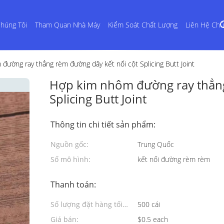
húng Tôi
Tham Quan Nhà Máy
Kiểm Soát Chất Lượng
Liên Hệ Chú
đường ray thẳng rèm đường dây kết nối cột Splicing Butt Joint
Hợp kim nhôm đường ray thẳng
Splicing Butt Joint
Thông tin chi tiết sản phẩm:
Nguồn gốc:
Trung Quốc
Số mô hình:
kết nối đường rèm rèm
Thanh toán:
Số lượng đặt hàng tối
500 cái
thiểu:
Giá bán:
$0.5 each