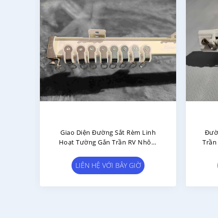
hòng
Aluminium Alloy Bay Window
Alu
hống
Curved L-Shaped U-Shaped Slide
Tr
Rail Bendable Curtain Track Rod
Mỏn
LIÊN HỆ VỚI BÂY GIỜ