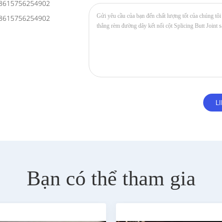
8615756254902
8615756254902
Bạn có thể tham gia