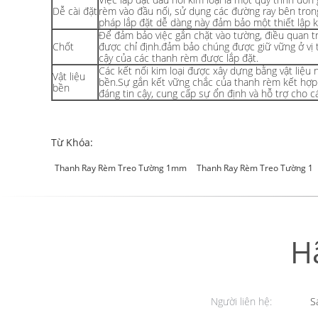
Dễ cài đặt
rèm vào đầu nối, sử dụng các đường ray bên tron
pháp lắp đặt dễ dàng này đảm bảo một thiết lập k
Để đảm bảo việc gắn chặt vào tường, điều quan t
Chốt
được chỉ định.đảm bảo chúng được giữ vững ở vị t
cậy của các thanh rèm được lắp đặt.
Các kết nối kim loại được xây dựng bằng vật li
Vật liệu
bền.Sự gắn kết vững chắc của thanh rèm kết hợp 
bền
đáng tin cậy, cung cấp sự ổn định và hỗ trợ cho 
Từ Khóa:
Thanh Ray Rèm Treo Tường 1mm
Thanh Ray Rèm Treo Tường 1
H
Người liên hệ:
Sa