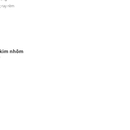
 ray rèm
p kim nhôm
m