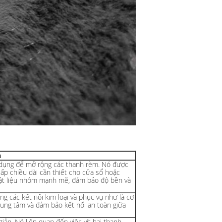
ả
ử dụng để mở rộng các thanh rèm. Nó được
cấp chiều dài cần thiết cho cửa sổ hoặc
vật liệu nhôm mạnh mẽ, đảm bảo độ bền và
 các kết nối kim loại và phục vụ như là cơ
rung tâm và đảm bảo kết nối an toàn giữa
giản. Nó liên quan đến việc vít hai thanh