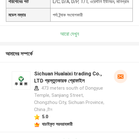
পরিশোধের শর্ত
L/C, D/A, D/P, T/T, ওয়েস্টার্ন ইউনিয়ন, মানিগ্রাম
মডেল নম্বার
পর্দা ট্র্যাক সংযোগকারী
আরো দেখুন
আমাদের সম্পর্কে
Sichuan Hualaixi trading Co.,
LTD প্রস্তুতকারক প্রোফাইল
473 meters south of Dongyue
Temple, Sanjiang Street,
Chongzhou City, Sichuan Province,
China ,চীন
5.0
যাচাইকৃত সরবরাহকারী