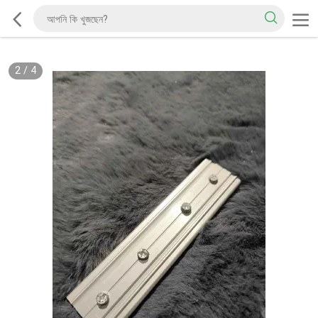
2
/
4