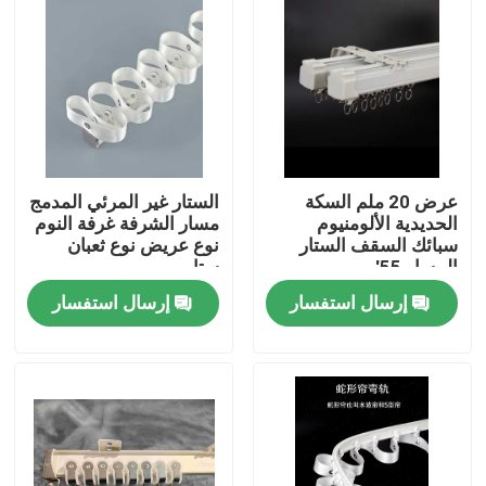
عرض 20 ملم السكة
الستار غير المرئي المدمج
الحديدية الألومنيوم
مسار الشرفة غرفة النوم
سبائك السقف الستار
نوع عريض نوع ثعبان
المسار 55'
ستار
إرسال استفسار
إرسال استفسار
منزل
منتجات
أشرطة فيديو