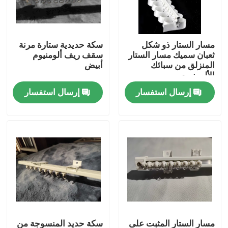
معلومات عنا
مسار الستار ذو شكل
سكة حديدية ستارة مرنة
ثعبان سميك مسار الستار
سقف ريف ألومنيوم
جولة في المعمل
المنزلق من سبائك
أبيض
الألومنيوم
إرسال استفسار
إرسال استفسار
رقابة جودة
اتصل بنا
اطلب اقتباس
ملابس الموضة المستعملة
ملابس الاطفال الابتدائية
مسار الستار المثبت على
سكة حديد المنسوجة من