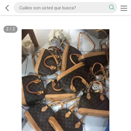
2
/
2