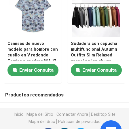
Zapatos de los hombres de la segunda mano
Zapatos de gama alta usados
Camisas de nuevo
Sudadera con capucha
modelo para hombre con
multifuncional Autumn
2dos bolsos de mano
cuello en V redondo
Outfits Slim Relaxed
Camisa a cuadros M L XL
casual de los chivos
XXL
expiatorios
Bolsos de lujo de segunda mano
Enviar Consulta
Enviar Consulta
Zapatos usados ​​para niños
Productos recomendados
Trajes Casuales De Otoño
Inicio
Mapa del Sitio
Contactar Ahora
Desktop Site
Mapa del Sitio
Políticas de privacidad
Camisas para hombre nuevo modelo