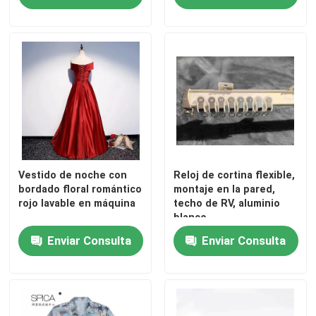
Sobre nosotros
Viaje de la fábrica
Control de calidad
Éntrenos en contacto con
Vestido de noche con
Reloj de cortina flexible,
bordado floral romántico
montaje en la pared,
rojo lavable en máquina
techo de RV, aluminio
blanco
Pida una cita
Enviar Consulta
Enviar Consulta
Ropa de moda usada
Ropa Infantil Primaria