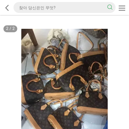
2
/
2