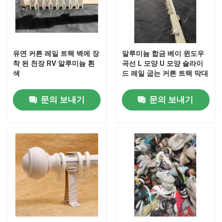
우리에 대하여
유연 커튼 레일 트랙 벽에 장
알루미늄 합금 베이 윈도우
공장 여행
착 된 천장 RV 알루미늄 흰
곡선 L 모양 U 모양 슬라이
색
드 레일 굽는 커튼 트랙 막대
품질 관리
문의 보내기
문의 보내기
연락주세요
인용문을 요구하세요
사용 된 패션 의류
초등 아동복