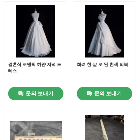
결혼식 로맨틱 하얀 저녁 드
화려 한 샬 로 된 흰색 의복
레스
문의 보내기
문의 보내기
집
제품
화면