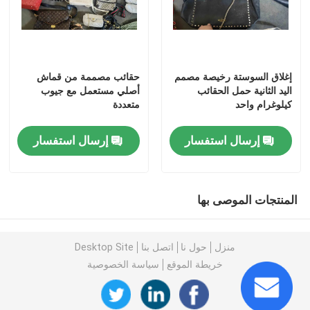
أحذية رجالية مستعملة
إغلاق السوستة رخيصة مصمم
حقائب مصممة من قماش
مستعملة أحذية عالية الجودة
اليد الثانية حمل الحقائب
أصلي مستعمل مع جيوب
كيلوغرام واحد
متعددة
حقائب اليد الثانية
إرسال استفسار
إرسال استفسار
حقائب فاخرة مستعملة
المنتجات الموصى بها
أحذية أطفال مستعملة
منزل
حول نا
اتصل بنا
Desktop Site
ملابس الخريف عارضة
خريطة الموقع
سياسة الخصوصية
قمصان رجالي موديل جديد