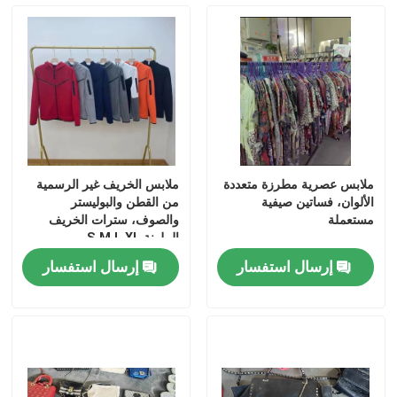
معلومات عنا
جولة في المعمل
رقابة جودة
ملابس عصرية مطرزة متعددة
ملابس الخريف غير الرسمية
الألوان، فساتين صيفية
من القطن والبوليستر
اتصل بنا
مستعملة
والصوف، سترات الخريف
الملونة S M L XL
إرسال استفسار
إرسال استفسار
اطلب اقتباس
ملابس الموضة المستعملة
ملابس الاطفال الابتدائية