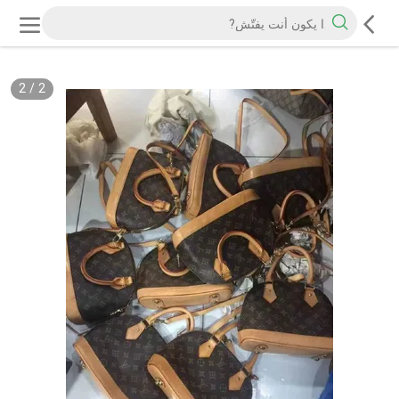
2
/
2