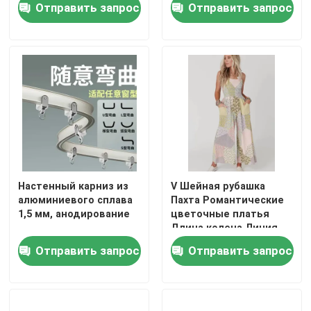
Отправить запрос
Отправить запрос
О нас
Путешествие фабрики
Проверка качества
Свяжитесь мы
Настенный карниз из
V Шейная рубашка
алюминиевого сплава
Пахта Романтические
1,5 мм, анодирование
цветочные платья
Спросите цитату
Длина колена Линия
Отправить запрос
Отправить запрос
Подержанная модная одежда
Первичная детская одежда