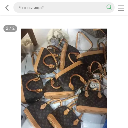
2
/
2