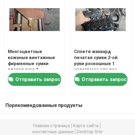
Подержанные ботинки людей
Подержанная обувь высокого класса
Многоцветные
Сплетя жаккард
2-ые сумки руки
кожаные винтажные
печатая сумки 2-ой
фирменные сумки
руки роскошные 1
вторая рука 1
килограмм или так
Подержанные роскошные сумки
килограмм
Отправить запрос
Отправить запрос
Подержанная детская обувь
Порекомендованные продукты
Случайные обмундирования осени
Главная страница
Карта сайта
Мужские рубашки новой модели
контактные данные
Desktop Site