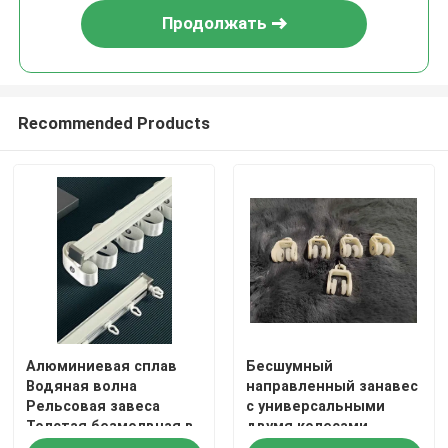
Продолжать
Recommended Products
Дом
Алюминиевая сплав
Бесшумный
Продукты
Водяная волна
направленный занавес
Рельсовая завеса
с универсальными
Толстая безмолвная в
двумя колесами,
Видео
форме S
занавесная лестница