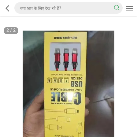
2
/
2