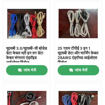
यूएसबी 3.0/यूएसबी-सी ब्रेडेड
25 ग्राम टीपीई 3 इन 1
डेटा केबल थ्री इन वन डेटा
यूएसबी डेटा और चार्जिंग केबल
केबल संगतता एंड्रॉइड
28AWG एंड्रॉयड आईओएस
आईओएस विंडोज
विंडोज
जांच भेजें
जांच भेजें
घर
उत्पादों
वीडियो