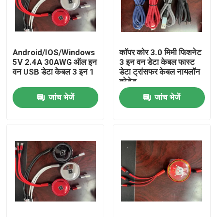
हमारे बारे में
Android/IOS/Windows
कॉपर कोर 3.0 मिमी फिशनेट
कारखाना भ्रमण
5V 2.4A 30AWG ऑल इन
3 इन वन डेटा केबल फास्ट
वन USB डेटा केबल 3 इन 1
डेटा ट्रांसफर केबल नायलॉन
ब्रेडेड
गुणवत्ता नियंत्रण
जांच भेजें
जांच भेजें
संपर्क करें
एक उद्धरण का अनुरोध करें
प्रयुक्त फैशन के कपड़े
प्राथमिक बच्चों के कपड़े