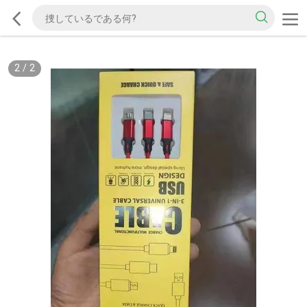
2
/
2