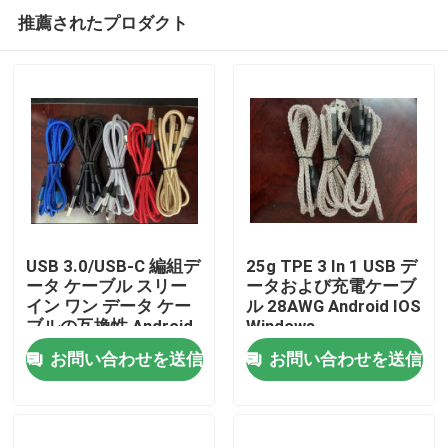
推薦されたプロダクト
USB 3.0/USB-C 編組デ
25g TPE 3 In 1 USB デ
ータ ケーブル スリー
ータおよび充電ケーブ
イン ワン データ ケー
ル 28AWG Android IOS
家
ブルの互換性 Android
Windows
IOS Windows
お問い合わせを送信
お問い合わせを送信
プロダクト
ビデオ