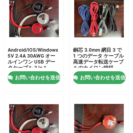
私達について
工場旅行
Android/IOS/Windows
銅芯 3.0mm 網目 3 で
品質管理
5V 2.4A 30AWG オー
1 つのデータ ケーブル
ルインワン USB デー
高速データ転送ケーブ
タケーブル 3 In 1
ルのナイロン編組
私達に連絡しなさい
お問い合わせを送信
お問い合わせを送信
引用を要求しなさい
古着ファッション
プライマリー子供服