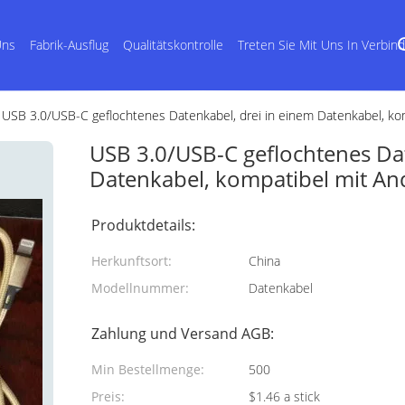
Uns
Fabrik-Ausflug
Qualitätskontrolle
Treten Sie Mit Uns In Verbin
USB 3.0/USB-C geflochtenes Datenkabel, drei in einem Datenkabel, ko
USB 3.0/USB-C geflochtenes Dat
Datenkabel, kompatibel mit An
Produktdetails:
Herkunftsort:
China
Modellnummer:
Datenkabel
Zahlung und Versand AGB:
Min Bestellmenge:
500
Preis:
$1.46 a stick