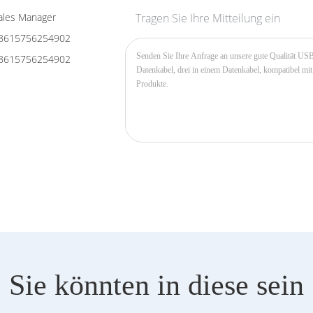
les Manager
Tragen Sie Ihre Mitteilung ein
8615756254902
8615756254902
Sie könnten in diese sein