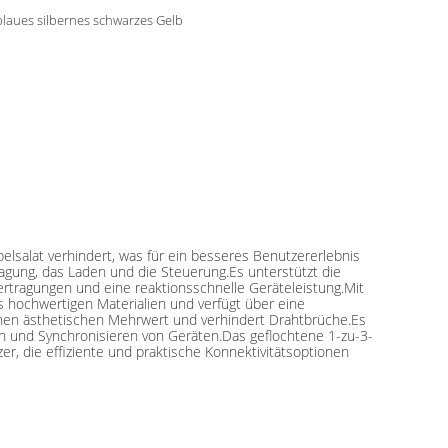
blaues silbernes schwarzes Gelb
belsalat verhindert, was für ein besseres Benutzererlebnis
ragung, das Laden und die Steuerung.Es unterstützt die
ertragungen und eine reaktionsschnelle Geräteleistung.Mit
s hochwertigen Materialien und verfügt über eine
inen ästhetischen Mehrwert und verhindert Drahtbrüche.Es
en und Synchronisieren von Geräten.Das geflochtene 1-zu-3-
zer, die effiziente und praktische Konnektivitätsoptionen