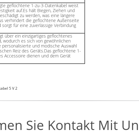
igte geflochtene 1-zu-3-Datenkabel weist
stigkeit auf.Es hält Biegen, Ziehen und
beschädigt zu werden, was eine längere
s verhindert die geflochtene Außenseite
sorgt für eine zuverlässige Verbindung
t über ein einzigartiges geflochtenes
ld, wodurch es sich von gewöhnlichen
e personalisierte und modische Auswahl
ischen Reiz des Geräts.Das geflochtene 1-
ves Accessoire dienen und dem Gerät
abel 5 V 2
en Sie Kontakt Mit Un