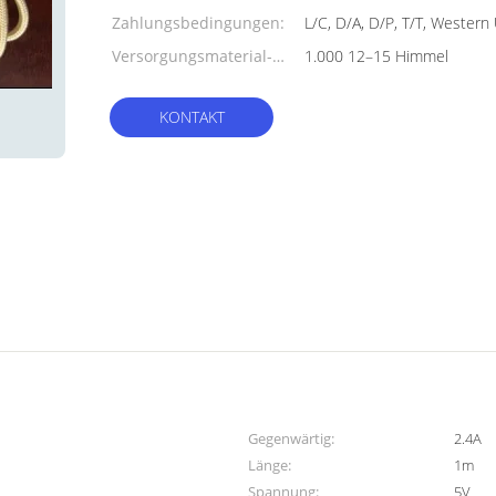
Zahlungsbedingungen:
L/C, D/A, D/P, T/T, Wester
Versorgungsmaterial-
1.000 12–15 Himmel
Fähigkeit:
KONTAKT
Gegenwärtig:
2.4A
Länge:
1m
Spannung:
5V