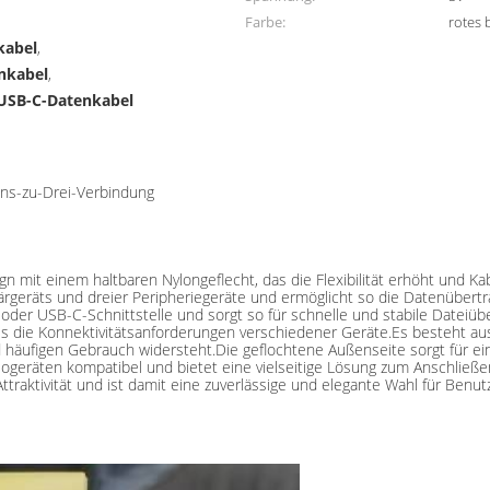
Farbe:
rotes 
kabel
,
enkabel
,
 USB-C-Datenkabel
ins-zu-Drei-Verbindung
gn mit einem haltbaren Nylongeflecht, das die Flexibilität erhöht und Ka
märgeräts und dreier Peripheriegeräte und ermöglicht so die Datenübert
der USB-C-Schnittstelle und sorgt so für schnelle und stabile Dateiüb
t es die Konnektivitätsanforderungen verschiedener Geräte.Es besteht au
 häufigen Gebrauch widersteht.Die geflochtene Außenseite sorgt für e
ogeräten kompatibel und bietet eine vielseitige Lösung zum Anschließ
Attraktivität und ist damit eine zuverlässige und elegante Wahl für Benut