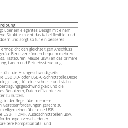
reibung
gt über ein elegantes Design mit einem
ne Struktur macht das Kabel flexibler und
eddern und sorgt so für ein besseres
 ermöglicht den gleichzeitigen Anschluss
iegeräte.Benutzer können bequem mehrere
ets, Tastaturen, Mäuse usw.) an das primäre
ung, Laden und Betriebssteuerung
stützt die Hochgeschwindigkeits-
ie USB 3.0- oder USB-C-Schnittstelle.Diese
ogie sorgt für eine schnelle und stabile
bertragungsgeschwindigkeit und die
es Benutzern, Daten effizienter zu
ter zu nutzen.
gt in der Regel über mehrere
en Geräteanforderungen gerecht zu
im Allgemeinen über eine USB-
e USB-, HDMI-, Audioschnittstellen usw.
forderungen verschiedener
reitere Kompatibilitäts- und