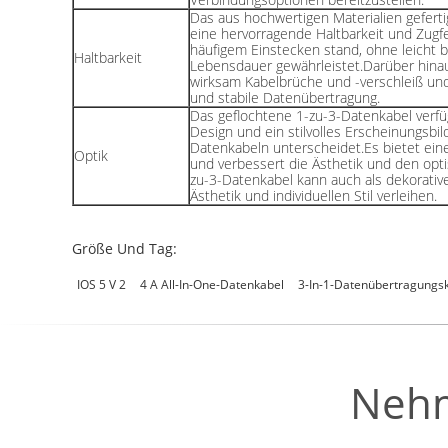
Das aus hochwertigen Materialien gefert
eine hervorragende Haltbarkeit und Zugfe
häufigem Einstecken stand, ohne leicht 
Haltbarkeit
Lebensdauer gewährleistet.Darüber hinau
wirksam Kabelbrüche und -verschleiß und 
und stabile Datenübertragung.
Das geflochtene 1-zu-3-Datenkabel verfüg
Design und ein stilvolles Erscheinungsbi
Datenkabeln unterscheidet.Es bietet ein
Optik
und verbessert die Ästhetik und den opt
zu-3-Datenkabel kann auch als dekorati
Ästhetik und individuellen Stil verleihen.
Größe Und Tag:
IOS 5 V 2
4 A All-In-One-Datenkabel
3-In-1-Datenübertragungsk
Nehm