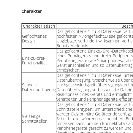
Charakter
Charakteristisch
Besch
Das geflochtene 1-zu-3-Datenkabel verfü
Geflochtenes
hochfesten Nylongeflecht.Diese geflochte
Design
langlebiger, verhindert wirksam ein Verh
Benutzererlebnis.
Das geflochtene Eins-zu-Drei-Datenkabel
eines Primärgeräts und dreier Peripher
Eins-zu-drei-
Peripheriegeräte (wie Smartphones, Tabl
Funktionalität
Gerät anschließen und so Datenübertrag
ermöglichen.
Das geflochtene 1-zu-3-Datenkabel unter
Datenübertragung, typischerweise über d
Schnelle
Hochgeschwindigkeitsübertragungstechnol
Datenübertragung
Datenübertragung, verbessert die Dateiü
Reaktionszeit des Geräts und ermöglicht 
verarbeiten und Peripheriegeräte effizien
Das geflochtene 1-zu-3-Datenkabel verfü
Schnittstellentypen, um unterschiedlich
werden.Das primäre Geräteende verfügt 
Vielseitige
Schnittstelle, während das periphere End
Schnittstellen
umfassen kann, um den Konnektivitätsan
Peripheriegeräte gerecht zu werden und b
Verbindungsoptionen bereitzustellen.