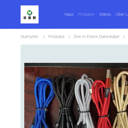
Haus
Produkte
Videos
Über 
Startseite
Produkte
Drei In Einem Datenkabel