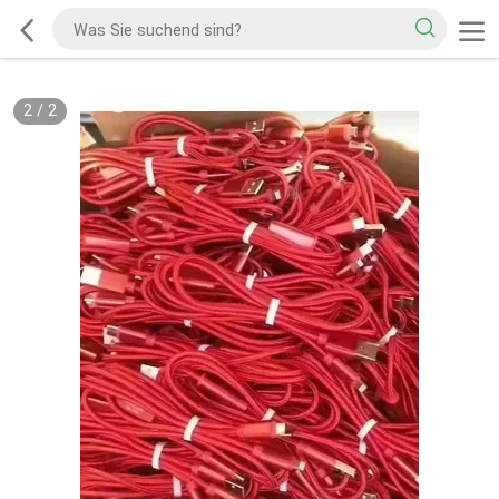
2
/
2