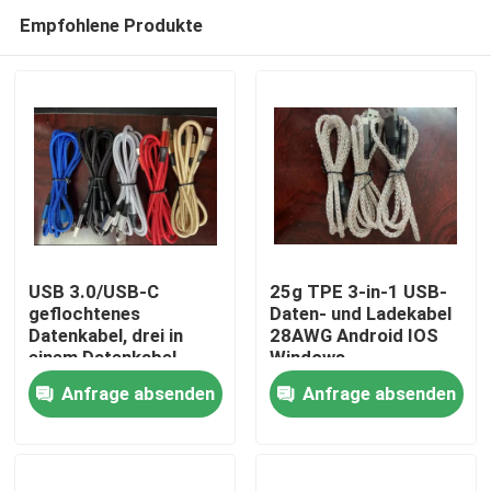
Empfohlene Produkte
USB 3.0/USB-C
25g TPE 3-in-1 USB-
geflochtenes
Daten- und Ladekabel
Datenkabel, drei in
28AWG Android IOS
Haus
einem Datenkabel,
Windows
kompatibel mit
Anfrage absenden
Anfrage absenden
Android, iOS, Windows
Produkte
Videos