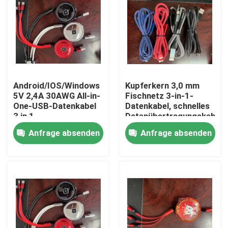
Über uns
Fabrik-Ausflug
Android/IOS/Windows
Kupferkern 3,0 mm
Qualitätskontrolle
5V 2,4A 30AWG All-in-
Fischnetz 3-in-1-
One-USB-Datenkabel
Datenkabel, schnelles
3 in 1
Datenübertragungskabel,
Treten Sie mit uns in Verbindung
Nylon geflochten
Anfrage absenden
Anfrage absenden
Fordern Sie ein Zitat
Gebrauchte Modekleidung
Primäre Kinderbekleidung