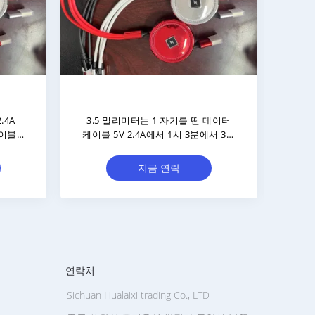
일 데이
넓은 장치 호환성 3 In 1 데이터 케이
USB
니다
블 3 In 1 데이터 전송 케이블 5V
2.4A
지금 연락
연락처
Sichuan Hualaixi trading Co., LTD