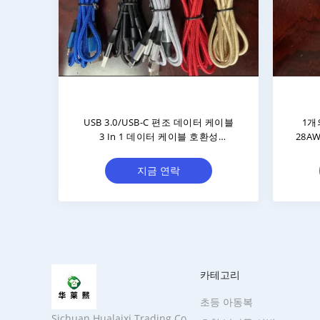
데이터
토끼 패턴 3 In 1 USB 데이터 전송 케
2.4
서 3를
이블 1m 480Mbps
의 데
지금 연락
카테고리
초등 아동복
Sichuan Hualaixi Trading Co.,