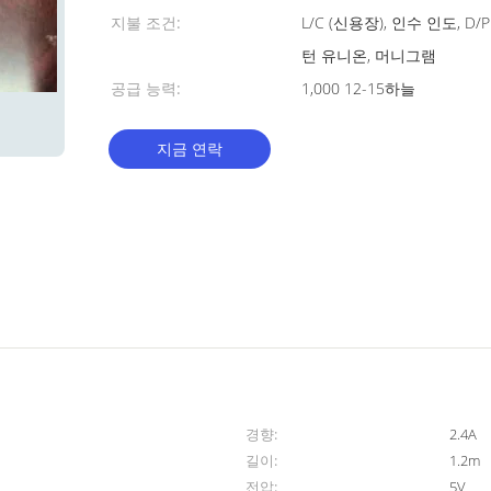
지불 조건:
L/C (신용장), 인수 인도, D
턴 유니온, 머니그램
공급 능력:
1,000 12-15하늘
지금 연락
경향:
2.4A
길이:
1.2m
전압:
5V