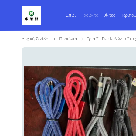
Σπίτι
Προϊόντα
Βίντεο
Περίπου
Αρχική Σελίδα
Προϊόντα
Τρία Σε Ένα Καλώδιο Στοι