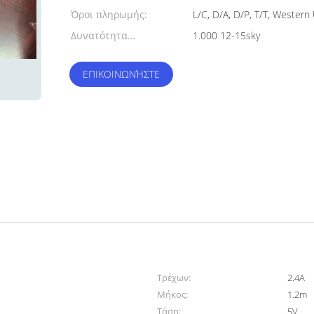
Όροι πληρωμής:
L/C, D/A, D/P, T/T, Wester
Δυνατότητα
1.000 12-15sky
προσφοράς:
ΕΠΙΚΟΙΝΩΝΉΣΤΕ
Τρέχων:
2.4A
Μήκος:
1.2m
Τάση:
5V