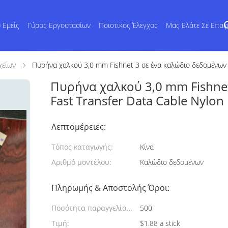
 Εμείς
Γύρος Εργοστασίων
Ποιοτικός Έλεγχος
Μας Ελάτε Σε Επα
χείων
Πυρήνα χαλκού 3,0 mm Fishnet 3 σε ένα καλώδιο δεδομένων F
Πυρήνα χαλκού 3,0 mm Fishne
Fast Transfer Data Cable Nylon
Λεπτομέρειες:
Τόπος καταγωγής:
Κίνα
Αριθμό μοντέλου:
Καλώδιο δεδομένων
Πληρωμής & Αποστολής Όροι:
Ποσότητα παραγγελίας
500
min:
Τιμή:
$1.88 a stick