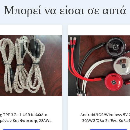
Μπορεί να είσαι σε αυτά
ο Ρέοντας Φως 2.4A USB
Ρέοντας Φως Τρία Λειτουργί
ήγησε Τρία Σε Ένα Νάυλον
USB Σε Ένα Καλώδιο 1
αλωδίων Στοιχείων Που
Στοιχείων