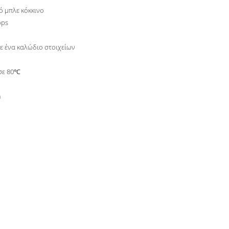
ό μπλε κόκκινο
bps
σε ένα καλώδιο στοιχείων
σε 80℃
m