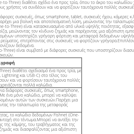
-to-Three) διαθέτει σχέδιο ένα προς τρία, όπου το άκρο του καλωδίου 
στους χρήστες να συνδέουν και να φορτίζουν ταυτόχρονα πολλές συσκευ
ιάφορες συσκευές, όπως smartphone, tablet, συσκευές ήχου, κάμερες κ.
ρέχει μια βολική και αποτελεσματική λύση, μειώνοντας την ταλαιπωρ
ne-to-Three) είναι κατασκευασμένο από υλικά υψηλής ποιότητας, εξασφ
ίζα, μειώνοντας τον κίνδυνο ζημιάς και παρέχοντας μια αξιόπιστη εμπε
ομένων υποστηρίζει γρήγορη φόρτιση και μεταφορά δεδομένων υψηλής
 ρεύματος, επιτρέποντας στις συσκευές να φορτίζουν γρήγορα.Επιπλέο
ονίζουν δεδομένα.
o-Three) είναι συμβατό με διάφορες συσκευές που υποστηρίζουν διασυν
σκευών.
ιγραφή
hree) διαθέτει σχεδιασμό ένα προς τρία, με
 Lightning και USB-C) στο τέλος του
σουν και να φορτίσουν ταυτόχρονα πολλές
χρειάζονται πολλά καλώδια.
για διάφορες συσκευές, όπως smartphone,
α.Με ένα μόνο καλώδιο, μπορεί να καλύψει
δομένων αυτών των συσκευών.Παρέχει μια
οντας την ταλαιπωρία της μεταφοράς
τας, το καλώδιο δεδομένων Fishnet (One-
αντοχή στο τέντωμα.Μπορεί να αντέξει την
ς της κάμψης, του τραβήγματος και της
ζημιάς και διασφαλίζοντας μια αξιόπιστη