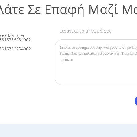
λάτε Σε Επαφή Μαζί Μ
Εισάγετε το μήνυμά σας
les Manager
8615756254902
8615756254902