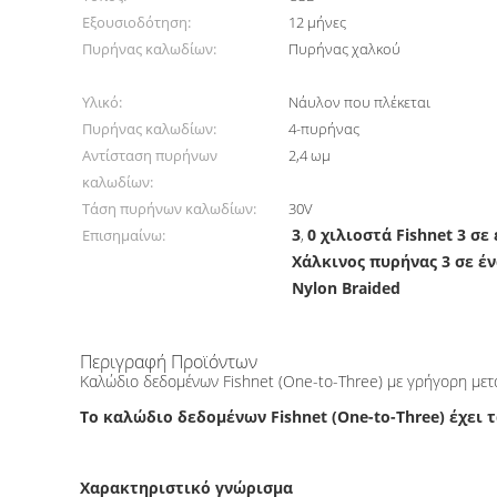
Εξουσιοδότηση:
12 μήνες
Πυρήνας καλωδίων:
Πυρήνας χαλκού
Υλικό:
Νάυλον που πλέκεται
Πυρήνας καλωδίων:
4-πυρήνας
Αντίσταση πυρήνων
2,4 ωμ
καλωδίων:
Τάση πυρήνων καλωδίων:
30V
3
0 χιλιοστά Fishnet 3 σ
Επισημαίνω:
,
Χάλκινος πυρήνας 3 σε έ
Nylon Braided
Περιγραφή Προϊόντων
Καλώδιο δεδομένων Fishnet (One-to-Three) με γρήγορη με
Το καλώδιο δεδομένων Fishnet (One-to-Three) έχει
Χαρακτηριστικό γνώρισμα