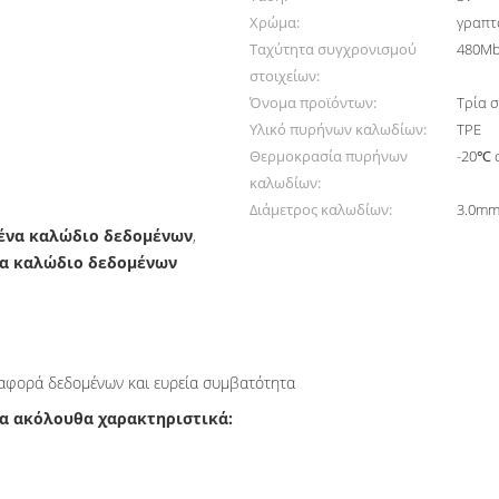
Χρώμα:
γραπτ
Ταχύτητα συγχρονισμού
480M
στοιχείων:
Όνομα προϊόντων:
Τρία 
Υλικό πυρήνων καλωδίων:
TPE
Θερμοκρασία πυρήνων
-20℃ 
καλωδίων:
Διάμετρος καλωδίων:
3.0m
ε ένα καλώδιο δεδομένων
,
να καλώδιο δεδομένων
ταφορά δεδομένων και ευρεία συμβατότητα
 τα ακόλουθα χαρακτηριστικά: