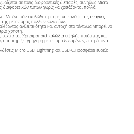
χωρίζεται σε τρεις διαφορετικές διεπαφές, συνήθως Micro
ές διαφορετικών τύπων χωρίς να χρειάζονται πολλά
λπ. Με ένα μόνο καλώδιο, μπορεί να καλύψει τις ανάγκες
ία της μεταφοράς πολλών καλωδίων.
αλίζοντας ανθεκτικότητα και αντοχή στο τέντωμα.Μπορεί να
ιρία χρήστη.
 ταχύτητας.Χρησιμοποιεί καλώδια υψηλής ποιότητας και
ν, υποστηρίζει γρήγορη μεταφορά δεδομένων, επιτρέποντας
δέσεις Micro USB, Lightning και USB-C.Προσφέρει ευρεία