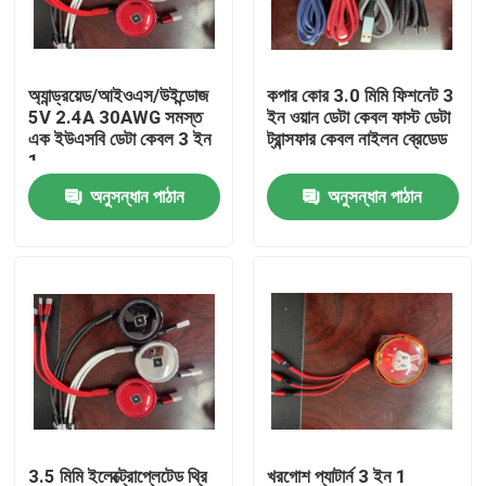
আমাদের সম্পর্কে
অ্যান্ড্রয়েড/আইওএস/উইন্ডোজ
কপার কোর 3.0 মিমি ফিশনেট 3
5V 2.4A 30AWG সমস্ত
ইন ওয়ান ডেটা কেবল ফাস্ট ডেটা
কারখানা ভ্রমণ
এক ইউএসবি ডেটা কেবল 3 ইন
ট্রান্সফার কেবল নাইলন ব্রেডেড
1
অনুসন্ধান পাঠান
অনুসন্ধান পাঠান
মান নিয়ন্ত্রণ
যোগাযোগ করুন
উদ্ধৃতির জন্য আবেদন
ব্যবহৃত ফ্যাশন পোশাক
প্রাথমিক শিশুদের পোশাক
3.5 মিমি ইলেক্ট্রোপ্লেটেড থ্রি
খরগোশ প্যাটার্ন 3 ইন 1