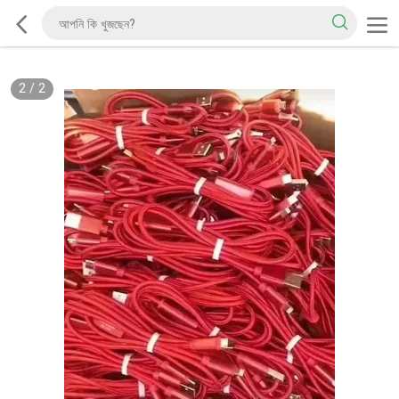
2
/
2