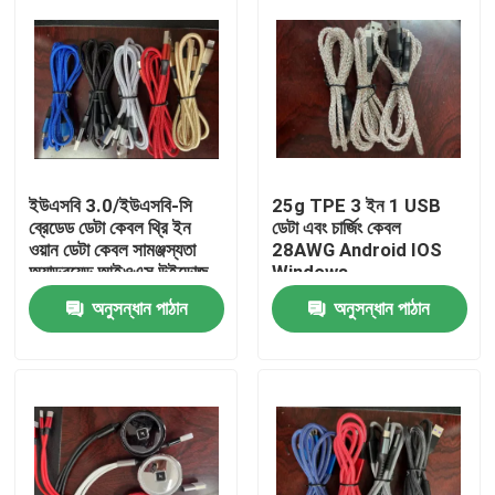
ইউএসবি 3.0/ইউএসবি-সি
25g TPE 3 ইন 1 USB
ব্রেডেড ডেটা কেবল থ্রি ইন
ডেটা এবং চার্জিং কেবল
ওয়ান ডেটা কেবল সামঞ্জস্যতা
28AWG Android IOS
অ্যান্ড্রয়েড আইওএস উইন্ডোজ
Windows
অনুসন্ধান পাঠান
অনুসন্ধান পাঠান
বাড়ি
পণ্য
ভিডিও