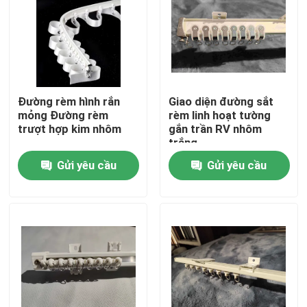
Về chúng tôi
Tham quan nhà máy
Đường rèm hình rắn
Giao diện đường sắt
mỏng Đường rèm
rèm linh hoạt tường
Kiểm soát chất lượng
trượt hợp kim nhôm
gắn trần RV nhôm
trắng
Gửi yêu cầu
Gửi yêu cầu
Liên hệ chúng tôi
Yêu cầu báo giá
Quần áo thời trang cũ
Quần áo trẻ em tiểu học