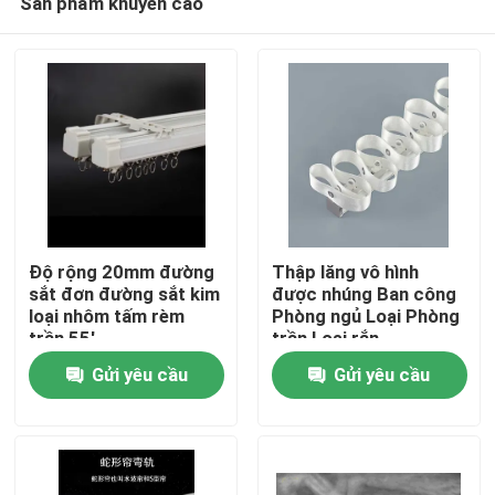
Sản phẩm khuyến cáo
Độ rộng 20mm đường
Thập lăng vô hình
sắt đơn đường sắt kim
được nhúng Ban công
loại nhôm tấm rèm
Phòng ngủ Loại Phòng
trần 55'
trần Loại rắn
Trang chủ
Gửi yêu cầu
Gửi yêu cầu
Các sản phẩm
Video