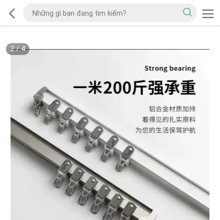
2
/
4