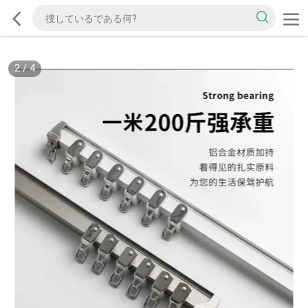
2
/
4