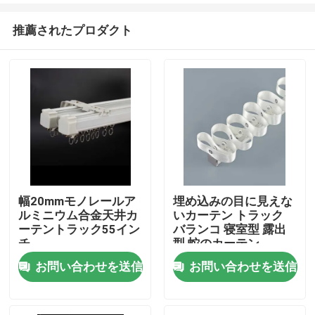
推薦されたプロダクト
幅20mmモノレールア
埋め込みの目に見えな
ルミニウム合金天井カ
いカーテン トラック
家
ーテントラック55イン
バランコ 寝室型 露出
チ
型 蛇のカーテン
お問い合わせを送信
お問い合わせを送信
プロダクト
ビデオ