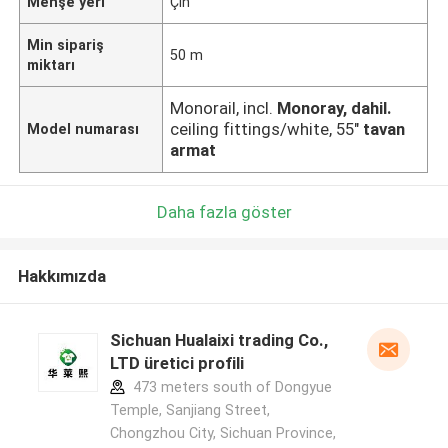
Menşe yeri
Çin
Min sipariş
50 m
miktarı
Monorail, incl.
Monoray, dahil.
ceiling fittings/white, 55"
tavan
Model numarası
armat
Daha fazla göster
Hakkımızda
Sichuan Hualaixi trading Co.,
LTD üretici profili
473 meters south of Dongyue
Temple, Sanjiang Street,
Chongzhou City, Sichuan Province,