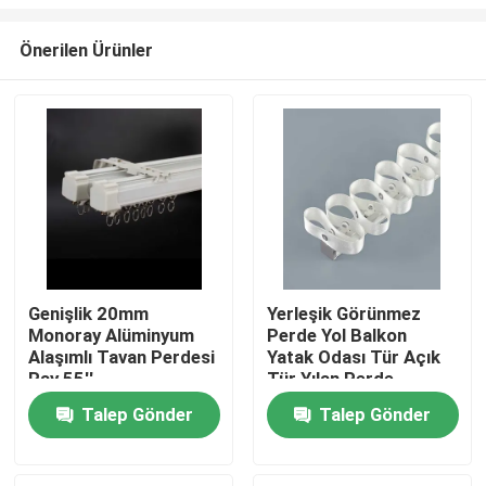
Önerilen Ürünler
Genişlik 20mm
Yerleşik Görünmez
Monoray Alüminyum
Perde Yol Balkon
Ev
Alaşımlı Tavan Perdesi
Yatak Odası Tür Açık
Ray 55''
Tür Yılan Perde
Ürünler
Talep Gönder
Talep Gönder
videolar