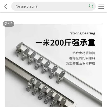
2
/
4