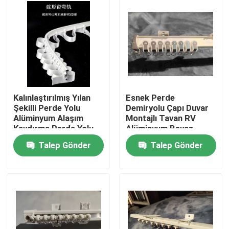
Hakkımızda
Fabrika turu
Kalite kontrol
Kalınlaştırılmış Yılan
Esnek Perde
Şekilli Perde Yolu
Demiryolu Çapı Duvar
Alüminyum Alaşım
Montajlı Tavan RV
Bize Ulaşın
Kaydırma Perde Yolu
Alüminyum Beyaz
Talep Gönder
Talep Gönder
Bir teklif isteği
Kullanılmış Moda Giyim
İlköğretim Çocuk Giyim