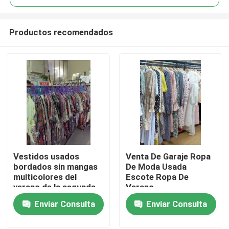
Productos recomendados
Vestidos usados ​​
Venta De Garaje Ropa
Hogar
bordados sin mangas
De Moda Usada
multicolores del
Escote Ropa De
verano de la segunda
Verano
Productos
mano de la ropa de la
Enviar Consulta
Enviar Consulta
moda
Vídeos