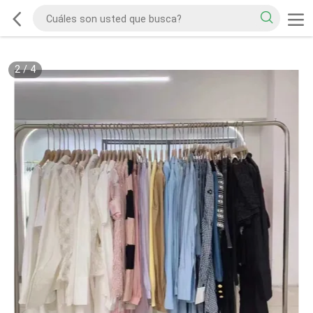
2
/
4