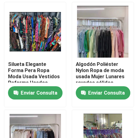
Sobre nosotros
Viaje de la fábrica
Control de calidad
Silueta Elegante
Algodón Poliéster
Forma Pera Ropa
Nylon Ropa de moda
Éntrenos en contacto con
Moda Usada Vestidos
usada Mujer Lunares
Reforma Usados
rayados sólidos
Enviar Consulta
Enviar Consulta
Pida una cita
Ropa de moda usada
Ropa Infantil Primaria